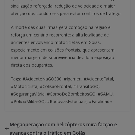
sinalização reforçada, redução de velocidade e maior
atenção dos condutores para evitar conflitos de tráfego.
A morte das duas irmãs gera comoção na região e
reforça um cenário recorrente: a alta letalidade de
acidentes envolvendo motocicletas em Goiás,
especialmente em colisões frontais, que apresentam
menor margem de sobrevivência devido à exposição
direta dos ocupantes.
Tags:
#AcidenteNaGO330, #Ipameri, #AcidenteFatal,
#Motociclista, #ColisãoFrontal, #TrânsitoGO,
#SegurançaViária, #CorpoDeBombeirosGO, #SAMU,
#PolíciaMilitarGO, #RodoviasEstaduais, #Fatalidade
Megaoperação com helicópteros mira facção e
avança contra o tráfico em Goiás