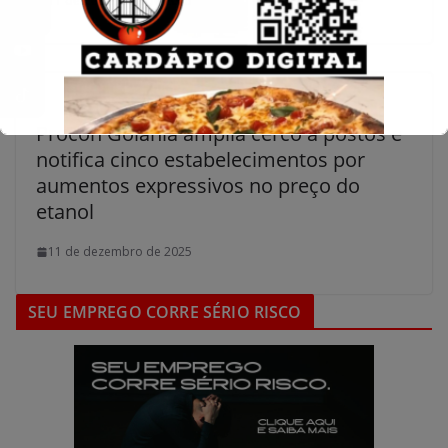
11 de dezembro de 2025
Procon Goiânia amplia cerco a postos e
notifica cinco estabelecimentos por
aumentos expressivos no preço do
etanol
11 de dezembro de 2025
SEU EMPREGO CORRE SÉRIO RISCO