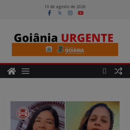
Pular
modal-check
10 de agosto de 2026
para
o
conteúdo