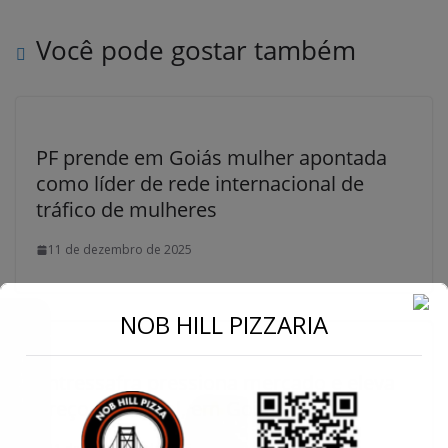
Você pode gostar também
PF prende em Goiás mulher apontada
como líder de rede internacional de
tráfico de mulheres
11 de dezembro de 2025
←
NOB HILL PIZZARIA
Conecte-se
Entressafra pressiona mercado e eleva
preço do etanol, em Goiás