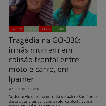
TRÂNSITO
NOTÍCIAS
POLÍCIA
ÚLTIMAS
Tragédia na GO-330:
irmãs morrem em
colisão frontal entre
moto e carro, em
Ipameri
6 de maio de 2026
Acidente violento na entrada do bairro San Remo
deixa duas vítimas fatais e reforça alerta sobre