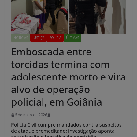
NOTÍCIAS
JUSTIÇA
POLÍCIA
ÚLTIMAS
Emboscada entre
torcidas termina com
adolescente morto e vira
alvo de operação
policial, em Goiânia
6 de maio de 2026
Polícia Civil cumpre mandados contra suspeitos
de ataque premeditado; investigação aponta