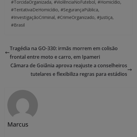
#TorcidaOrganizada, #ViolênciaNoFutebol, #Homicídio,
#TentativaDeHomicídio, #SegurançaPública,
#InvestigaçãoCriminal, #CrimeOrganizado, #Justiça,
#Brasil
Tragédia na GO-330: irmãs morrem em colisão
frontal entre moto e carro, em Ipameri
Câmara de Goiânia aprova reajuste a conselheiros
tutelares e flexibiliza regras para estádios
Marcus