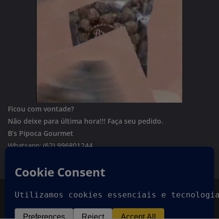
Ficou com vontade?
Não deixe para última hora!!!
Faça seu pedido.
B’s Pipoca Gourmet
Whatsapp:
(62) 996801244
Copyright © 2026
Goiania Urgente
. Todos os direitos
reservados.