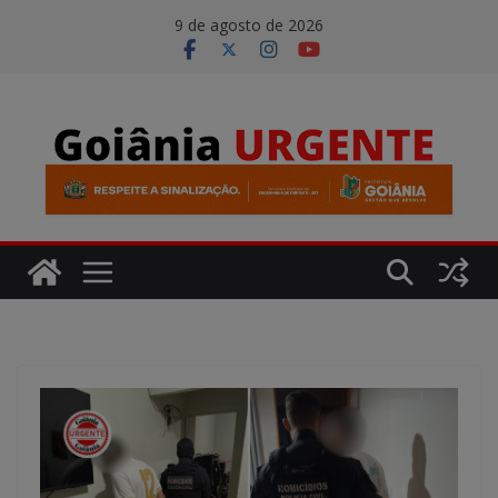
Pular
modal-check
9 de agosto de 2026
para
o
conteúdo