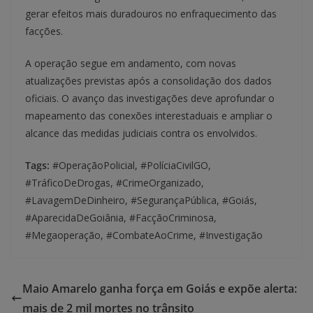
gerar efeitos mais duradouros no enfraquecimento das
facções.
A operação segue em andamento, com novas
atualizações previstas após a consolidação dos dados
oficiais. O avanço das investigações deve aprofundar o
mapeamento das conexões interestaduais e ampliar o
alcance das medidas judiciais contra os envolvidos.
Tags:
#OperaçãoPolicial, #PolíciaCivilGO,
#TráficoDeDrogas, #CrimeOrganizado,
#LavagemDeDinheiro, #SegurançaPública, #Goiás,
#AparecidaDeGoiânia, #FacçãoCriminosa,
#Megaoperação, #CombateAoCrime, #Investigação
Maio Amarelo ganha força em Goiás e expõe alerta:
mais de 2 mil mortes no trânsito