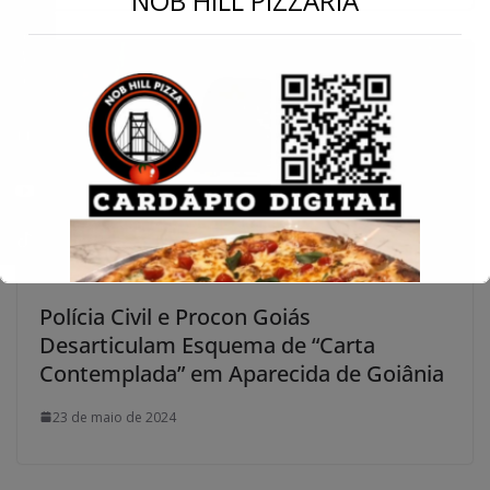
NOB HILL PIZZARIA
Conecte-se
Polícia Civil e Procon Goiás
Desarticulam Esquema de “Carta
Contemplada” em Aparecida de Goiânia
23 de maio de 2024