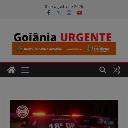
Pular
modal-check
8 de agosto de 2026
para
o
conteúdo