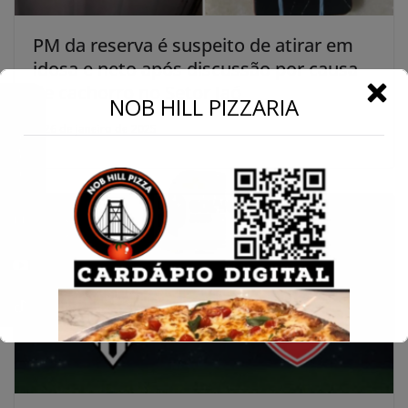
PM da reserva é suspeito de atirar em
idosa e neto após discussão por causa
de cachorro no Setor Jaó
←
NOB HILL PIZZARIA
26 de janeiro de 2025
Conecte-se