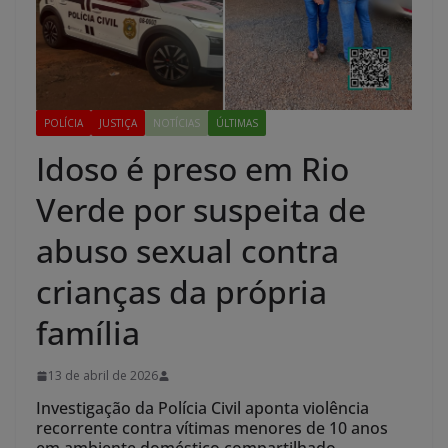
POLÍCIA
JUSTIÇA
NOTÍCIAS
ÚLTIMAS
Idoso é preso em Rio
Verde por suspeita de
abuso sexual contra
crianças da própria
família
13 de abril de 2026
Investigação da Polícia Civil aponta violência
recorrente contra vítimas menores de 10 anos