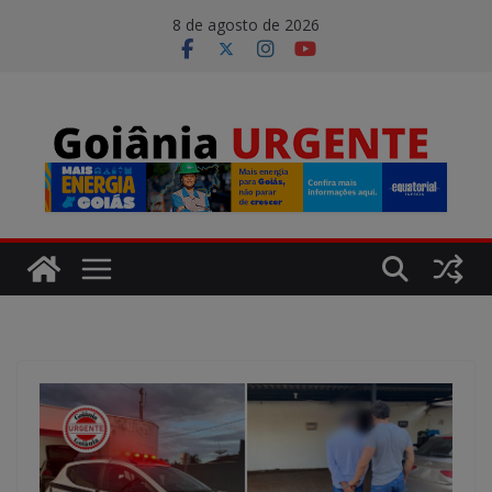
Pular
modal-check
8 de agosto de 2026
para
o
conteúdo