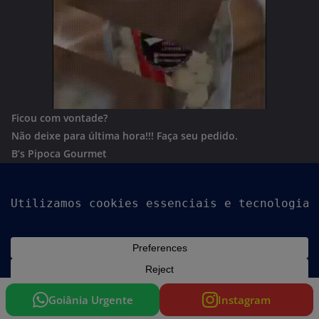
Ficou com vontade?
Não deixe para última hora!!!
Faça seu pedido.
B’s Pipoca Gourmet
Whatsapp:
(62) 996801244
Copyright © 2026
Goiania Urgente
. Todos os direitos
reservados.
Tema:
ColorMag
por ThemeGrill. Powered by
WordPress
.
Goiânia Urgente
Instagram