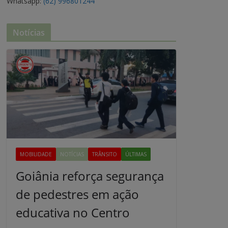
Whatsapp:
(62) 996801244
Notícias
MOBILIDADE
NOTÍCIAS
TRÂNSITO
ÚLTIMAS
Goiânia reforça segurança
de pedestres em ação
educativa no Centro