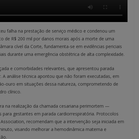
eceu falha na prestação de serviço médico e condenou um
nto de R$ 200 mil por danos morais após a morte de uma
câmara cível da Corte, fundamenta-se em evidências periciais
ais durante uma emergência obstétrica de alta complexidade.
ada e comorbidades relevantes, que apresentou parada
ar. A análise técnica apontou que não foram executadas, em
rão-ouro em situações dessa natureza, comprometendo de
ro clínico.
mora na realização da chamada cesariana perimortem —
s para gestantes em parada cardiorrespiratória. Protocolos
Association, recomendam que a intervenção seja iniciada em
o minuto, visando melhorar a hemodinâmica materna e
ção.