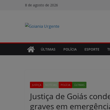
Pular
8 de agosto de 2026
para
o
conteúdo
ÚLTIMAS
POLÍCIA
ESPORTE
T
JUSTIÇA
NOTÍCIAS
POLÍCIA
ÚLTIMAS
Justiça de Goiás cond
graves em emergência