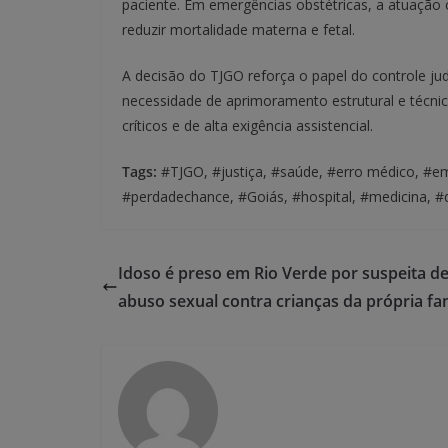
paciente. Em emergências obstétricas, a atuação 
reduzir mortalidade materna e fetal.
A decisão do TJGO reforça o papel do controle judi
necessidade de aprimoramento estrutural e técni
críticos e de alta exigência assistencial.
Tags:
#TJGO, #justiça, #saúde, #erro médico, #eme
#perdadechance, #Goiás, #hospital, #medicina, #
Idoso é preso em Rio Verde por suspeita d
abuso sexual contra crianças da própria fam