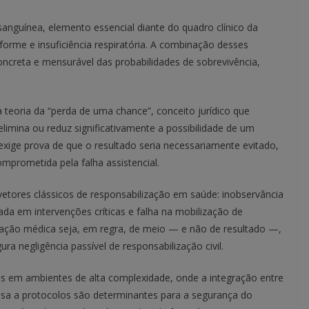
anguínea, elemento essencial diante do quadro clínico da
forme e insuficiência respiratória. A combinação desses
oncreta e mensurável das probabilidades de sobrevivência,
 teoria da “perda de uma chance”, conceito jurídico que
imina ou reduz significativamente a possibilidade de um
xige prova de que o resultado seria necessariamente evitado,
mprometida pela falha assistencial.
 vetores clássicos de responsabilização em saúde: inobservância
cada em intervenções críticas e falha na mobilização de
gação médica seja, em regra, de meio — e não de resultado —,
ra negligência passível de responsabilização civil.
is em ambientes de alta complexidade, onde a integração entre
osa a protocolos são determinantes para a segurança do