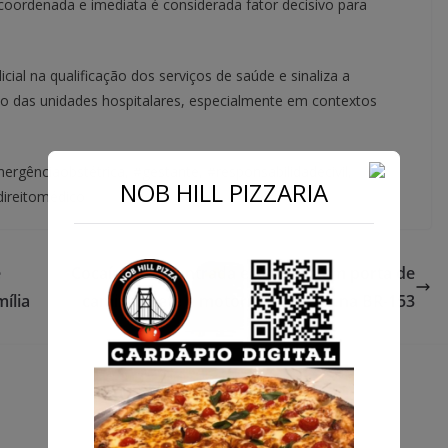
coordenada e imediata é considerada fator decisivo para
cial na qualificação dos serviços de saúde e sinaliza a
co das unidades hospitalares, especialmente em contextos
rgênciaobstétrica, #gestante, #responsabilidadecivil,
NOB HILL PIZZARIA
direitomédico
e
Cocaína é encontrada escondida em porta de
ília
caminhonete e motorista é preso na BR-153