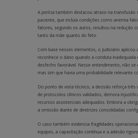
A perícia também destacou atraso na transfusão s
paciente, que incluía condições como anemia falci
fatores, segundo os autos, resultou na redução c
tanto da mãe quanto do feto.
Com base nesses elementos, o Judiciário aplicou a
reconhece o dano quando a conduta inadequada el
desfecho favorável. Nesse entendimento, não se e
mas sim que havia uma probabilidade relevante co
Do ponto de vista técnico, a decisão reforça três
de protocolos clínicos validados, demora injustifi
recursos assistenciais adequados. Embora a obri
a omissão diante de diretrizes consolidadas configu
O caso também evidencia fragilidades operaciona
equipes, a capacitação contínua e a adesão rigor