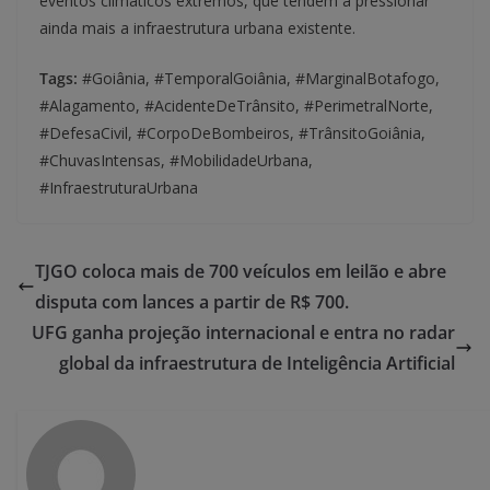
eventos climáticos extremos, que tendem a pressionar
ainda mais a infraestrutura urbana existente.
Tags:
#Goiânia, #TemporalGoiânia, #MarginalBotafogo,
#Alagamento, #AcidenteDeTrânsito, #PerimetralNorte,
#DefesaCivil, #CorpoDeBombeiros, #TrânsitoGoiânia,
#ChuvasIntensas, #MobilidadeUrbana,
#InfraestruturaUrbana
TJGO coloca mais de 700 veículos em leilão e abre
disputa com lances a partir de R$ 700.
UFG ganha projeção internacional e entra no radar
global da infraestrutura de Inteligência Artificial