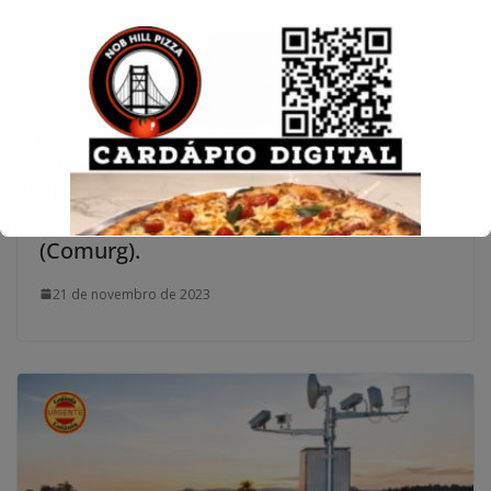
Conecte-se
Os vereadores aprovam o texto que
libera 68 milhões de Reais para a
Companhia de Urbanização de Goiânia
(Comurg).
21 de novembro de 2023