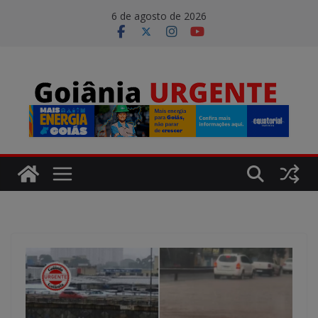
Pular
modal-check
6 de agosto de 2026
para
o
conteúdo