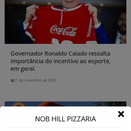
Governador Ronaldo Caiado ressalta
importância do incentivo ao esporte,
em geral.
21 de novembro de 2023
←
NOB HILL PIZZARIA