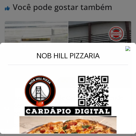
Você pode gostar também
←
NOB HILL PIZZARIA
Conecte-se
Hospital Infantil de Campinas suspende
atendimentos devido a falta de
repasses do IMAS
20 de fevereiro de 2024