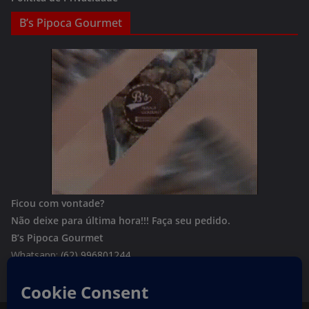
B’s Pipoca Gourmet
Ficou com vontade?
Não deixe para última hora!!!
Faça seu pedido.
B’s Pipoca Gourmet
Whatsapp:
(62) 996801244