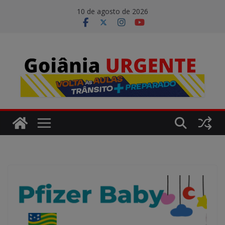
Pular
modal-check
10 de agosto de 2026
para
o
conteúdo