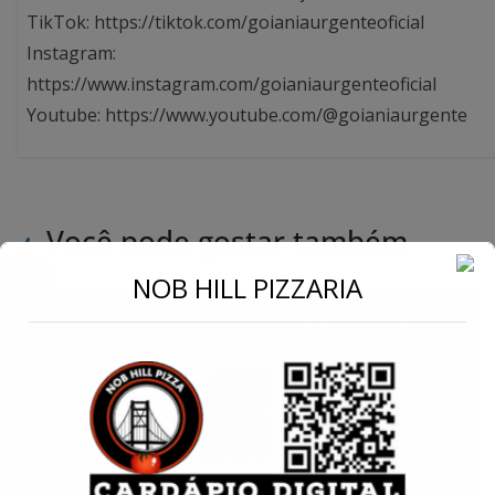
TikTok: https://tiktok.com/goianiaurgenteoficial
Instagram:
https://www.instagram.com/goianiaurgenteoficial
Youtube: https://www.youtube.com/@goianiaurgente
Você pode gostar também
←
NOB HILL PIZZARIA
Conecte-se