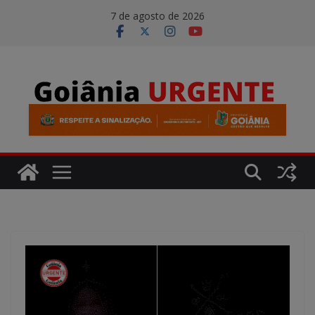
Pular
modal-check
7 de agosto de 2026
para
o
conteúdo