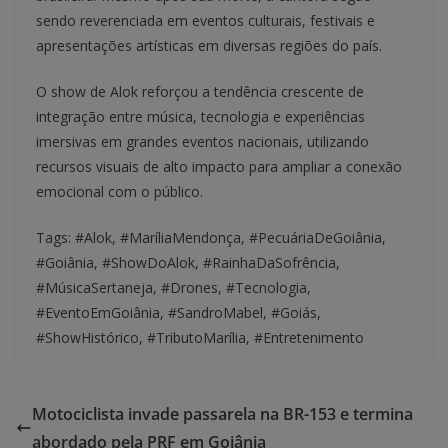
sendo reverenciada em eventos culturais, festivais e
apresentações artísticas em diversas regiões do país.
O show de Alok reforçou a tendência crescente de
integração entre música, tecnologia e experiências
imersivas em grandes eventos nacionais, utilizando
recursos visuais de alto impacto para ampliar a conexão
emocional com o público.
Tags: #Alok, #MaríliaMendonça, #PecuáriaDeGoiânia,
#Goiânia, #ShowDoAlok, #RainhaDaSofrência,
#MúsicaSertaneja, #Drones, #Tecnologia,
#EventoEmGoiânia, #SandroMabel, #Goiás,
#ShowHistórico, #TributoMarília, #Entretenimento
Motociclista invade passarela na BR-153 e termina
abordado pela PRF em Goiânia