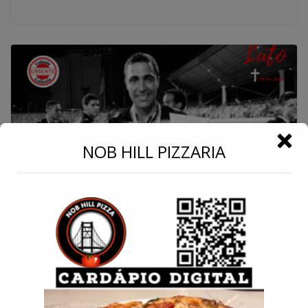
←
NOB HILL PIZZARIA
Conecte-se
Luto no Futebol Goiano: Ex-zagueiro
Lino, Herói do Atlético-GO, Falece aos
39 Anos
14 de abril de 2024