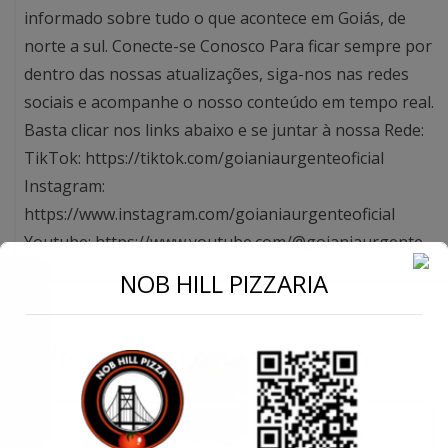
informado sobre tudo o que acontece em Goiás, de
norte a sul. Conecte-se Conosco Para ficar sempre por
dentro das nossas atualizações, siga-nos nas redes
sociais e acompanhe o nosso conteúdo em tempo real.
Basta clicar nos links abaixo e se juntar à nossa Rede:
TikTok: https://tiktok.com/goianiaurgenteoficial
Instagram:
https://www.instagram.com/goianiaurgenteoficial
Youtube: https://www.youtube.com/@goianiaurgente
←
NOB HILL PIZZARIA
Conecte-se
Você pode gostar também