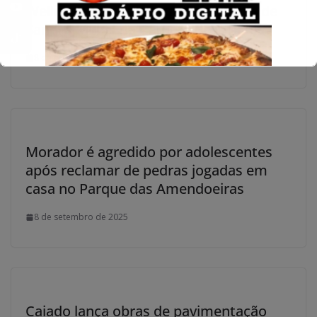
Wellington Bessa assume liderança de
Sandro Mabel na Câmara de Goiânia
8 de setembro de 2025
Morador é agredido por adolescentes
após reclamar de pedras jogadas em
casa no Parque das Amendoeiras
8 de setembro de 2025
Caiado lança obras de pavimentação