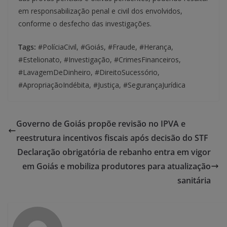
em responsabilização penal e civil dos envolvidos,
conforme o desfecho das investigações.
Tags:
#PolíciaCivil, #Goiás, #Fraude, #Herança,
#Estelionato, #Investigação, #CrimesFinanceiros,
#LavagemDeDinheiro, #DireitoSucessório,
#ApropriaçãoIndébita, #Justiça, #SegurançaJurídica
Governo de Goiás propõe revisão no IPVA e
reestrutura incentivos fiscais após decisão do STF
Declaração obrigatória de rebanho entra em vigor
em Goiás e mobiliza produtores para atualização
sanitária