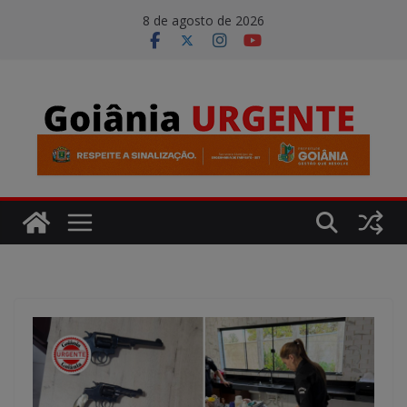
Pular
modal-check
8 de agosto de 2026
para
o
conteúdo