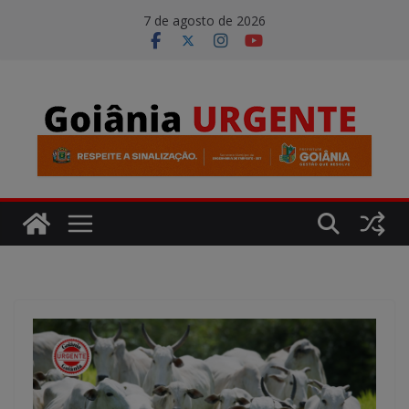
Pular
modal-check
7 de agosto de 2026
para
o
conteúdo