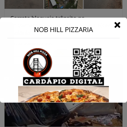
Carreta bloqueia trânsito no
cruzamento das avenidas T-4 e T-63 em
←
NOB HILL PIZZARIA
Goiânia
Conecte-se
17 de fevereiro de 2025