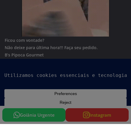
Ficou com vontade?
Não deixe para última hora!!!
Faça seu pedido.
B’s Pipoca Gourmet
Whatsapp:
(62) 996801244
Copyright © 2026
Goiania Urgente
. Todos os direitos
reservados.
Tema:
ColorMag
por ThemeGrill. Powered by
WordPress
.
Goiânia Urgente
Instagram