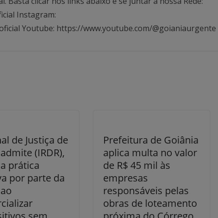
Basta clicar nos links abaixo e se juntar à nossa Rede:
icial Instagram:
oficial Youtube: https://www.youtube.com/@goianiaurgente
al de Justiça de
Prefeitura de Goiânia
admite (IRDR),
aplica multa no valor
a prática
de R$ 45 mil às
a por parte da
empresas
 ao
responsáveis pelas
cializar
obras de loteamento
sitivos sem
próxima do Córrego