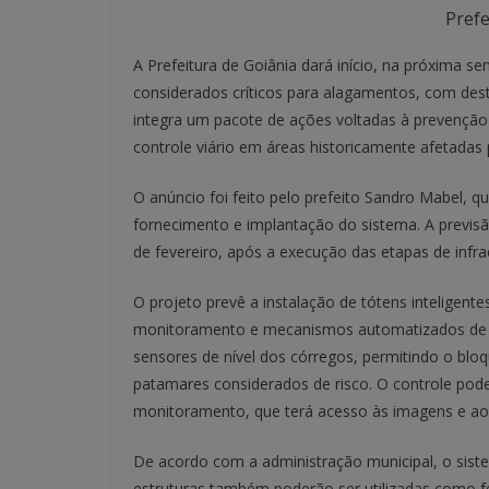
Prefe
A Prefeitura de Goiânia dará início, na próxima 
considerados críticos para alagamentos, com des
integra um pacote de ações voltadas à prevenção 
controle viário em áreas historicamente afetadas 
O anúncio foi feito pelo prefeito Sandro Mabel, 
fornecimento e implantação do sistema. A previsão
de fevereiro, após a execução das etapas de infraes
O projeto prevê a instalação de tótens inteligent
monitoramento e mecanismos automatizados de a
sensores de nível dos córregos, permitindo o blo
patamares considerados de risco. O controle po
monitoramento, que terá acesso às imagens e ao
De acordo com a administração municipal, o sist
estruturas também poderão ser utilizadas como f