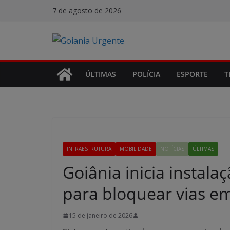
Pular
7 de agosto de 2026
para
o
conteúdo
ÚLTIMAS
POLÍCIA
ESPORTE
T
INFRAESTRUTURA
MOBILIDADE
NOTÍCIAS
ÚLTIMAS
Goiânia inicia instala
para bloquear vias e
15 de janeiro de 2026