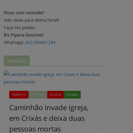
Ficou com vontade?
Não deixe para última hora!!!
Faça seu pedido.
B's Pipoca Gourmet
Whatsapp:
(62) 996801244
Notícias
TRÂNSITO
NOTÍCIAS
POLÍCIA
ÚLTIMAS
Caminhão invade igreja,
em Crixás e deixa duas
pessoas mortas