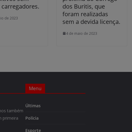
r carregadores.
dos Buritis, que
foram realizadas
io de 2023
sem a devida licença.
4 de maio de 2023
Menu
Últimas
m-nos também
 primeira
Polícia
Esporte