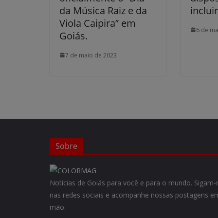
da Música Raiz e da
inclui
Viola Caipira” em
6 de ma
Goiás.
7 de maio de 2023
Sobre
Notícias de Goiás para você e para o mundo. Siga
nas redes sociais e acompanhe nossas postagens em
mão.