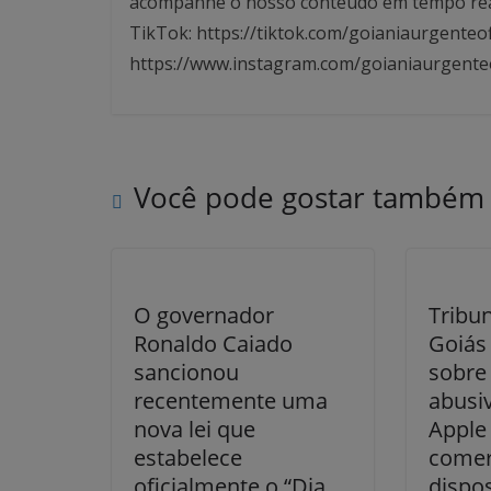
acompanhe o nosso conteúdo em tempo real. 
TikTok: https://tiktok.com/goianiaurgenteof
https://www.instagram.com/goianiaurgente
Você pode gostar também
O governador
Tribun
Ronaldo Caiado
Goiás 
sancionou
sobre 
recentemente uma
abusiv
nova lei que
Apple
estabelece
comer
oficialmente o “Dia
dispo