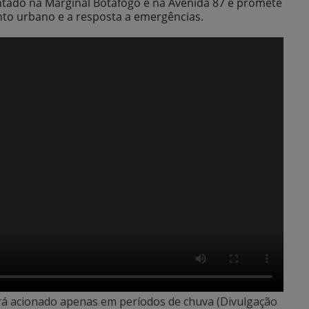
tado na Marginal Botafogo e na Avenida 87 e promete
nto urbano e a resposta a emergências.
rá acionado apenas em períodos de chuva (Divulgação