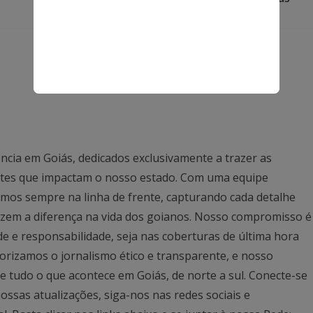
ncia em Goiás, dedicados exclusivamente a trazer as
antes que impactam o nosso estado. Com uma equipe
mos sempre na linha de frente, capturando cada detalhe
azem a diferença na vida dos goianos. Nosso compromisso é
ade e responsabilidade, seja nas coberturas de última hora
rizamos o jornalismo ético e transparente, e nosso
 tudo o que acontece em Goiás, de norte a sul. Conecte-se
ssas atualizações, siga-nos nas redes sociais e