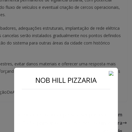
o fluxo de veículos e eventual criação de cercos operacionais,
es.
mbadores, adequações estruturais, implantação de rede elétrica
as cancelas serão instalados gradualmente nos pontos definidos
ção do sistema para outras áreas da cidade com histórico
edestres, evitar danos materiais e oferecer uma resposta mais
forçando a política de prevenção e gestão de crises associadas
NOB HILL PIZZARIA
ençãoDeAlagamentos #SegurançaViária #Goiânia
Licenciamento anual passa a ser parcelado com
o IPVA e primeira cota vence nesta quinta-feira
em Goiás