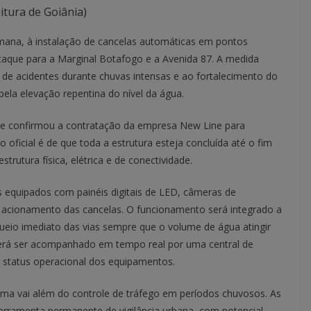
itura de Goiânia)
semana, à instalação de cancelas automáticas em pontos
taque para a Marginal Botafogo e a Avenida 87. A medida
de acidentes durante chuvas intensas e ao fortalecimento do
pela elevação repentina do nível da água.
que confirmou a contratação da empresa New Line para
 oficial é de que toda a estrutura esteja concluída até o fim
trutura física, elétrica e de conectividade.
es equipados com painéis digitais de LED, câmeras de
cionamento das cancelas. O funcionamento será integrado a
queio imediato das vias sempre que o volume de água atingir
derá ser acompanhado em tempo real por uma central de
 status operacional dos equipamentos.
ema vai além do controle de tráfego em períodos chuvosos. As
erramenta permanente de vigilância urbana, com potencial