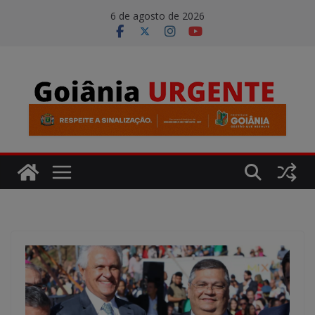
Pular
modal-check
6 de agosto de 2026
para
o
conteúdo