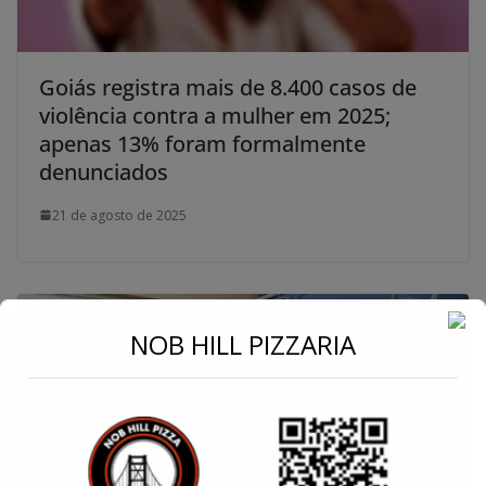
Goiás registra mais de 8.400 casos de
violência contra a mulher em 2025;
apenas 13% foram formalmente
denunciados
21 de agosto de 2025
←
NOB HILL PIZZARIA
Conecte-se