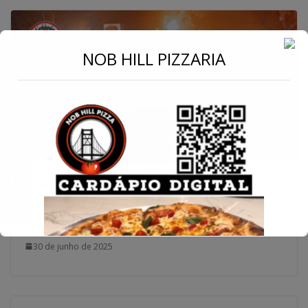
←
NOB HILL PIZZARIA
Conecte-se
Colisão frontal na BR-153 mata duas
mulheres em Porangatu e mobiliza
forças de resgate e saúde pública
30 de junho de 2025