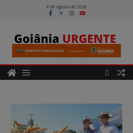
Pular
modal-check
8 de agosto de 2026
para
o
conteúdo