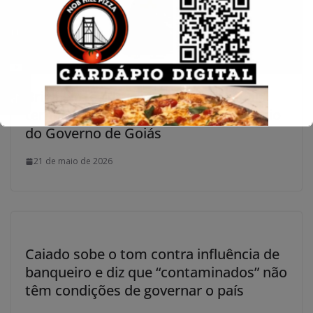
Briga entre líderes de policiais penais
termina em agressão dentro do Palácio
do Governo de Goiás
21 de maio de 2026
Caiado sobe o tom contra influência de
banqueiro e diz que “contaminados” não
têm condições de governar o país