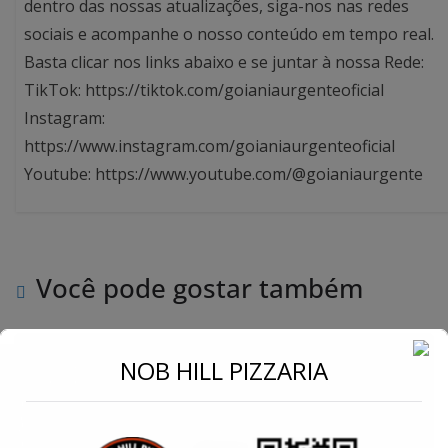
dentro das nossas atualizações, siga-nos nas redes
sociais e acompanhe o nosso conteúdo em tempo real.
Basta clicar nos links abaixo e se juntar à nossa Rede:
TikTok: https://tiktok.com/goianiaurgenteoficial
Instagram:
https://www.instagram.com/goianiaurgenteoficial
Youtube: https://www.youtube.com/@goianiaurgente
Você pode gostar também
←
NOB HILL PIZZARIA
Conecte-se