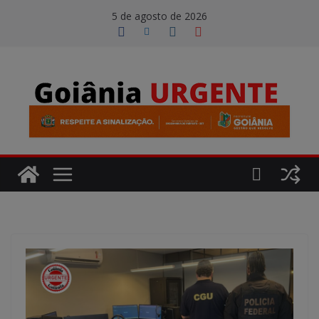
Pular
modal-check
5 de agosto de 2026
para
o
conteúdo