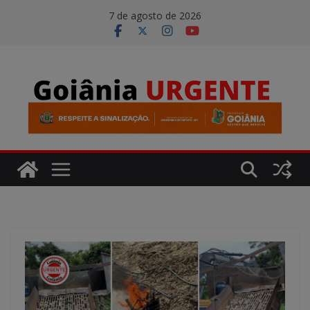
Pular
modal-check
7 de agosto de 2026
para
o
conteúdo