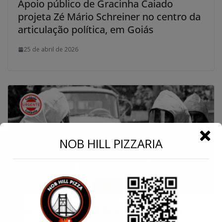
Apoio público de Gracinha Caiado
projeta Zé Mário Schreiner no centro da
articulação política, em Goiás
25 de abril de 2026
←
NOB HILL PIZZARIA
Conecte-se
Indenizações do Césio-137 voltam ao