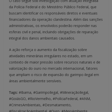
O caso segue sob investigação com atuação integrada
da Polícia Federal e do Ministério Público Federal, que
buscam identificar os responsáveis diretos e eventuais
financiadores da operação clandestina. Além das sanções
administrativas, os envolvidos poderão responder nas
esferas civil e penal, incluindo obrigações de reparação
integral dos danos ambientais causados.
A ação reforça o aumento da fiscalização sobre
atividades minerárias irregulares no estado, em um
contexto de maior pressão sobre recursos naturais e de
valorização do ouro no mercado internacional, fatores
que ampliam o risco de expansão do garimpo ilegal em
áreas ambientalmente sensíveis.
Tags:
#Ibama, #GarimpoIlegal, #MineraçãoIlegal,
#GoiásGO, #RioVermelho, #PolíciaFederal, #ANM,
#CrimesAmbientais, #Desmatamento,
#FiscalizaçãoAmbiental, #Ouro, #MeioAmbiente