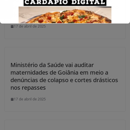
Goiás e Vila Nova protagonizam clássico
eletrizante na Série B
17 de abril de 2025
Ministério da Saúde vai auditar
maternidades de Goiânia em meio a
denúncias de colapso e cortes drásticos
nos repasses
17 de abril de 2025