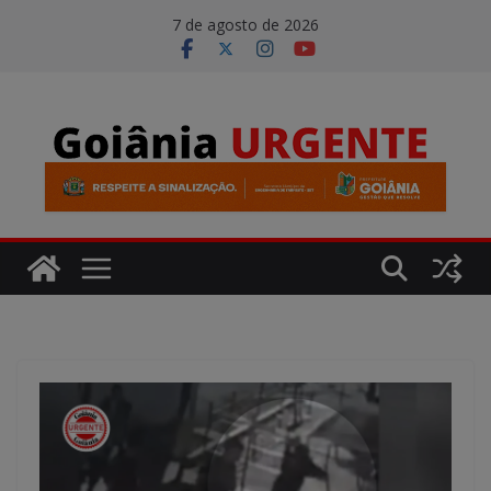
Pular
modal-check
7 de agosto de 2026
para
o
conteúdo