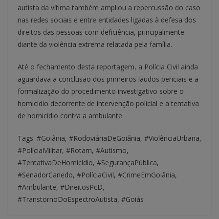
autista da vítima também ampliou a repercussão do caso
nas redes sociais e entre entidades ligadas à defesa dos
direitos das pessoas com deficiência, principalmente
diante da violência extrema relatada pela família.
Até o fechamento desta reportagem, a Polícia Civil ainda
aguardava a conclusão dos primeiros laudos periciais e a
formalização do procedimento investigativo sobre o
homicídio decorrente de intervenção policial e a tentativa
de homicídio contra a ambulante.
Tags: #Goiânia, #RodoviáriaDeGoiânia, #ViolênciaUrbana,
#PolíciaMilitar, #Rotam, #Autismo,
#TentativaDeHomicídio, #SegurançaPública,
#SenadorCanedo, #PolíciaCivil, #CrimeEmGoiânia,
#Ambulante, #DireitosPcD,
#TranstornoDoEspectroAutista, #Goiás