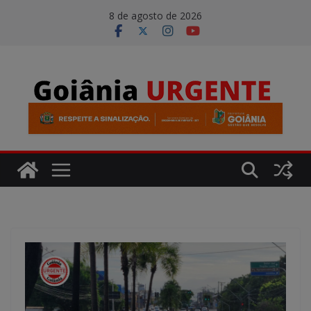
Pular
modal-check
8 de agosto de 2026
para
o
conteúdo