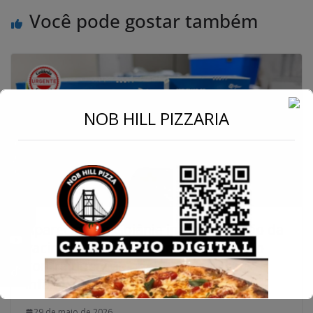
Você pode gostar também
←
NOB HILL PIZZARIA
Conecte-se
Aparecida de Goiânia inicia aplicação da
vacina Pneumo 20 e amplia proteção
contra doenças pneumocócicas na
infância
29 de maio de 2026