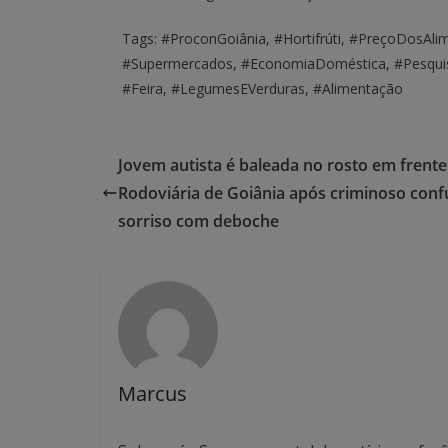
Tags: #ProconGoiânia, #Hortifrúti, #PreçoDosAl
#Supermercados, #EconomiaDoméstica, #Pesqui
#Feira, #LegumesEVerduras, #Alimentação
Jovem autista é baleada no rosto em frente
Rodoviária de Goiânia após criminoso conf
sorriso com deboche
Marcus