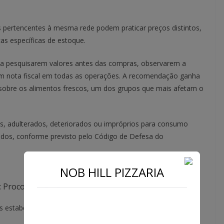
 pertencentes à mesma rede podem praticar preços distintos,
as específicas de estoque.
 a pesquisarem valores antes das compras, observarem a
irem nota fiscal em todas as operações. A recomendação ganha
 sobre os alimentos frescos, um dos grupos que mais afetam o
, adulterados, deteriorados ou impróprios para consumo
idos, conforme previsto pelo Código de Defesa do
NOB HILL PIZZARIA
: Procon Goiânia
 estabelecimentos de Goiânia está disponível nos canais