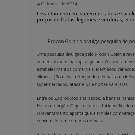
13 de maio de 2026
Levantamento em supermercados e sacolões
preços de frutas, legumes e verduras; ec
Procon Goiânia divulga pesquisa de pre
Uma pesquisa divulgada pelo Procon Goiânia revelo
comercializados na capital goiana. O levantament
estabelecimentos comerciais, identificou variaçõ
alimentação diária, reforçando o impacto da infla
supermercados, atacarejos e hortas varejistas.
Entre os 20 produtos analisados, a banana nanica
fiscais do órgão. O quilo da fruta foi identificad
O levantamento aponta que a simples comparação 
consumidor em compras rotineiras.
Além da banana nanica, outros produtos registra