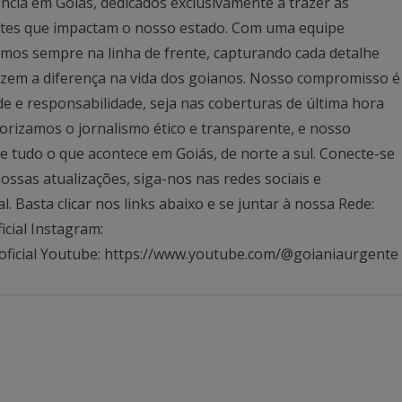
ncia em Goiás, dedicados exclusivamente a trazer as
antes que impactam o nosso estado. Com uma equipe
mos sempre na linha de frente, capturando cada detalhe
azem a diferença na vida dos goianos. Nosso compromisso é
ade e responsabilidade, seja nas coberturas de última hora
rizamos o jornalismo ético e transparente, e nosso
 tudo o que acontece em Goiás, de norte a sul. Conecte-se
ssas atualizações, siga-nos nas redes sociais e
Basta clicar nos links abaixo e se juntar à nossa Rede:
icial Instagram:
oficial Youtube: https://www.youtube.com/@goianiaurgente