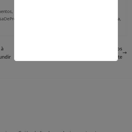
imentos, #Inflação, #BananaNanica, #Consumidor,
saDePreços, #Goiânia, #DefesaDoConsumidor, #CustoDeVida,
 à
Anápolis cala o OBA, elimina o Vila Nova nos
undir
pênaltis e avança à final da Copa Centro-Oeste