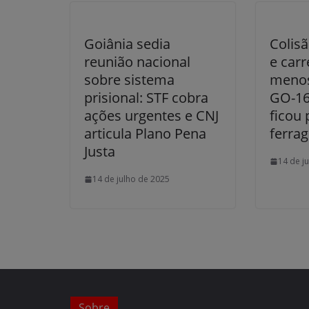
Goiânia sedia
Colisã
reunião nacional
e carr
sobre sistema
menos
prisional: STF cobra
GO-16
ações urgentes e CNJ
ficou 
articula Plano Pena
ferra
Justa
14 de j
14 de julho de 2025
Sobre