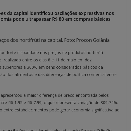
 da capital identificou oscilações expressivas nos
onomia pode ultrapassar R$ 80 em compras básicas
ços dos hortifrúti na capital. Foto: Procon Goiânia
u forte disparidade nos preços de produtos hortifrúti
o, realizado entre os dias 8 e 11 de maio em dez
es superiores a 300% em itens considerados básicos da
ção dos alimentos e das diferenças de política comercial entre
 apresentou a maior diferença de preço encontrada pelos
o entre R$ 1,95 e R$ 7,99, o que representa variação de 309,74%.
entre estabelecimentos pode gerar economia significativa ao
ram oscilações consideradas elevadas pelo Procon. O limão