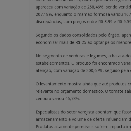
apareceu com variação de 258,46%, sendo vendido 
207,18%, enquanto o mamão formosa variou 167,
discrepâncias, com preços entre R$ 3,99 e R$ 9,59
Segundo os dados consolidados pelo órgão, apen
economizar mais de R$ 25 ao optar pelos menores
No segmento de verduras e legumes, a batata-doc
estabelecimentos. O produto foi encontrado vari
atenção, com variação de 200,67%, seguido pela c
O levantamento mostra ainda que até produtos c
relevante no orçamento doméstico. O tomate sala
cenoura variou 46,73%.
Especialistas do setor varejista apontam que fator
armazenamento e volume de oferta influenciam di
Produtos altamente perecíveis sofrem impacto im