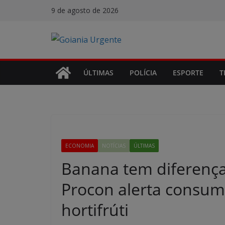
Pular
9 de agosto de 2026
para
o
conteúdo
ÚLTIMAS
POLÍCIA
ESPORTE
T
ECONOMIA
NOTÍCIAS
ÚLTIMAS
Banana tem diferença
Procon alerta consum
hortifrúti