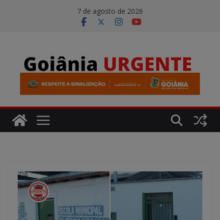
Pular
modal-check
7 de agosto de 2026
para
o
conteúdo