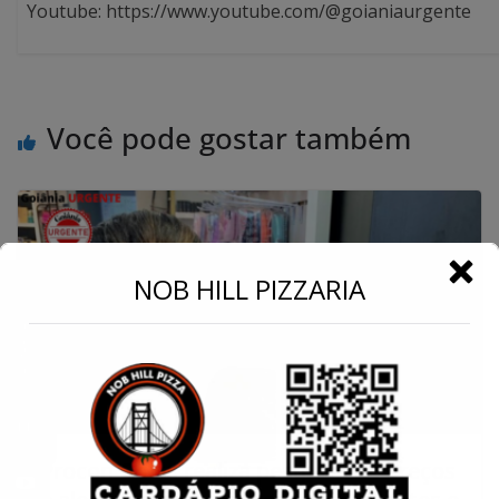
Youtube: https://www.youtube.com/@goianiaurgente
Você pode gostar também
←
NOB HILL PIZZARIA
Conecte-se
Procon Goiás realiza pesquisa de preços