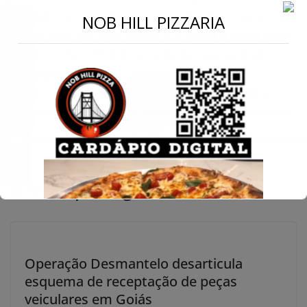
sociais e acompanhe o nosso conteúdo em tempo real.
←
NOB HILL PIZZARIA
Basta clicar nos links abaixo e se juntar à nossa Rede:
Conecte-se
TikTok: https://tiktok.com/goianiaurgenteoficial
Instagram:
https://www.instagram.com/goianiaurgenteoficial
Youtube: https://www.youtube.com/@goianiaurgente
Você pode gostar também
Operação Desmantelo desarticula
esquema de receptação de peças
veiculares em Goiás