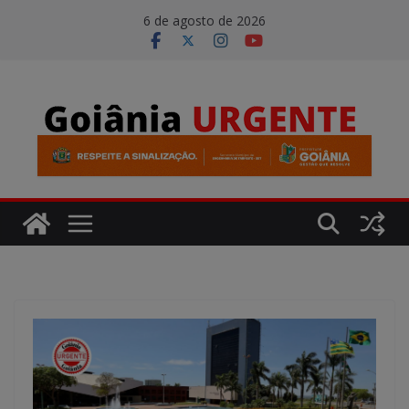
Pular
modal-check
6 de agosto de 2026
para
o
conteúdo