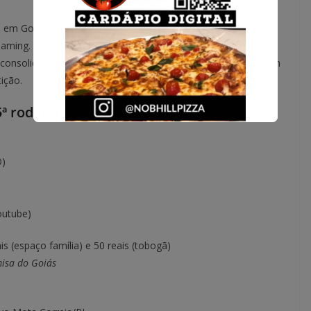
, em Goiânia, com início previsto para as 18h, e terá
aming. O confronto reúne elementos típicos de início de
consolidação, mas já pressionadas por resultados que podem
ição.
5ª rodada
O)
outube)
ais (espaço família) e 50 reais (tobogã)
isa do Goiás