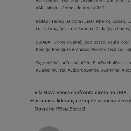
Assistentes
: Daniel de Oliveira Pereira/RJ e Gust
VAR
: Vinicius Gomes do Amaral/MG
GOIÁS
: Tadeu; Baldória (Lucas Ribeiro), Luisão, L
Lucas Lima; Anselmo Ramon e Cadu (Jean Carlos)
CUIABÁ
: Marcelo Carné; João Basso, Raul e Vitor
Rodrigo Rodrigues e Vinícius Peixoto.
Técnico
: Ed
Tags:
#Goiás, #Cuiabá, #SérieB, #FutebolBrasilei
#DanielPaulista, #EduardoBarros, #Serrinha, #R
Vila Nova vence confronto direto no OBA,
assume a liderança e impõe primeira derro
Operário-PR na Série B