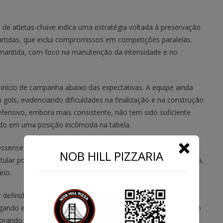
ca de atletas-chave indica uma estratégia voltada à preservação
rtidas, que inclui compromissos em competições paralelas.
r mantida, com foco na manutenção da intensidade e no
início de campanha abaixo das expectativas. A equipe ainda
gols, evidenciando dificuldades na finalização e na construção
ensivo, embora mais consistente, não tem sido suficiente
ando em uma posição incômoda na tabela.
sense busca reorganização tática e maior efetividade no
NOB HILL PIZZARIA
titular por suspensão também impõe ajustes na linha defensiva,
rio.
r definido pelo controle de ritmo e pela capacidade de
ogando em casa, deve assumir postura propositiva, enquanto o
rando transições rápidas e erros do adversário.