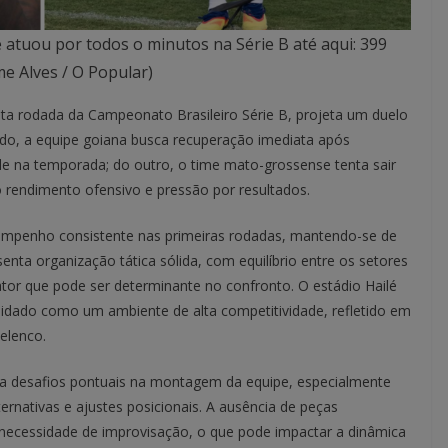
e atuou por todos o minutos na Série B até aqui: 399
me Alves / O Popular)
inta rodada da Campeonato Brasileiro Série B, projeta um duelo
do, a equipe goiana busca recuperação imediata após
de na temporada; do outro, o time mato-grossense tenta sair
o rendimento ofensivo e pressão por resultados.
mpenho consistente nas primeiras rodadas, mantendo-se de
nta organização tática sólida, com equilíbrio entre os setores
or que pode ser determinante no confronto. O estádio Hailé
lidado como um ambiente de alta competitividade, refletido em
elenco.
ta desafios pontuais na montagem da equipe, especialmente
ternativas e ajustes posicionais. A ausência de peças
 a necessidade de improvisação, o que pode impactar a dinâmica