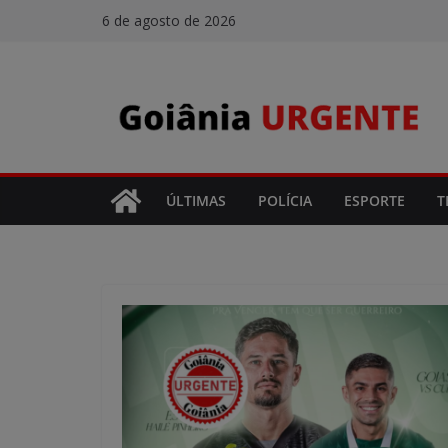
Pular
6 de agosto de 2026
para
o
conteúdo
ÚLTIMAS
POLÍCIA
ESPORTE
T