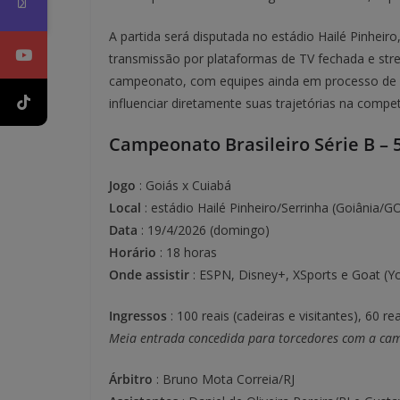
A partida será disputada no estádio Hailé Pinheiro
transmissão por plataformas de TV fechada e stre
campeonato, com equipes ainda em processo de 
influenciar diretamente suas trajetórias na compet
Campeonato Brasileiro Série B – 
Jogo
: Goiás x Cuiabá
Local
: estádio Hailé Pinheiro/Serrinha (Goiânia/G
Data
: 19/4/2026 (domingo)
Horário
: 18 horas
Onde assistir
: ESPN, Disney+, XSports e Goat (Y
Ingressos
: 100 reais (cadeiras e visitantes), 60 re
Meia entrada concedida para torcedores com a cam
Árbitro
: Bruno Mota Correia/RJ