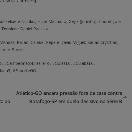
avo Mota Correia/RJ
uiz Felipe e Nicolas; Filipe Machado, Gegê (Juninho), Lourenço e
.
Técnico
: Daniel Paulista.
 Mendes; Railan, Calebe, Pepê e David Miguel; Kauan Crysttian,
uardo Barros.
ro, #CampeonatoBrasileiro, #GoiásEC, #CuiabáEC,
odada5, #EsporteGO
Atlético-GO encara pressão fora de casa contra
ta ao
Botafogo-SP em duelo decisivo na Série B