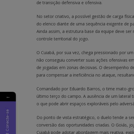
de transição defensiva e ofensiva.
No setor criativo, a possível gestão de carga físi
do elenco diante de uma sequência exigente de pa
Ainda assim, a estrutura base da equipe deve se
controle territorial do jogo.
O Cuiabá, por sua vez, chega pressionado por um 
não conseguiu converter suas ações ofensivas em 
de jogadas em zonas decisivas. O desempenho def
para compensar a ineficiência no ataque, result
Comandado por Eduardo Barros, o time mato-gros
←
último terço do campo. A ausência de um lateral 
o que pode abrir espaços exploráveis pelo adversá
Conecte-se
Do ponto de vista estratégico, o duelo tende a se
conversão das oportunidades criadas. O Goiás, j
Cuiabá pode adotar abordagem mais reativa, explo