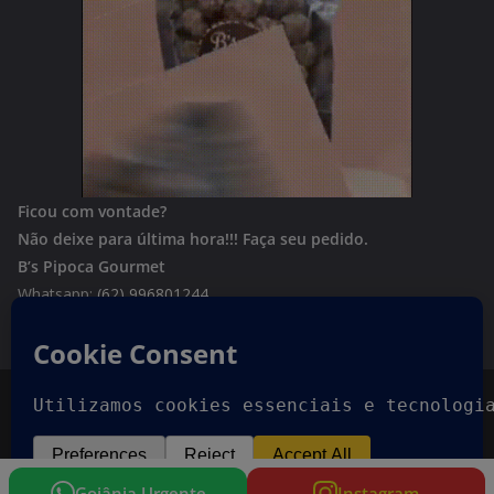
Ficou com vontade?
Não deixe para última hora!!!
Faça seu pedido.
B’s Pipoca Gourmet
Whatsapp:
(62) 996801244
Copyright © 2026
Goiania Urgente
. Todos os direitos
reservados.
Tema:
ColorMag
por ThemeGrill. Powered by
WordPress
.
Goiânia Urgente
Instagram