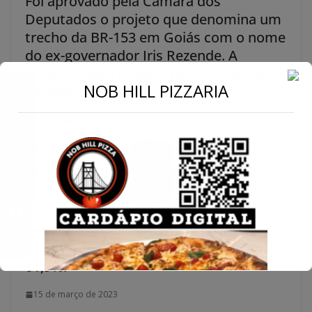
Foi aprovado pela Câmara dos
Deputados o projeto que denomina um
trecho da BR-153 em Goiás com o nome
do ex-governador Iris Rezende. A
proposta agora segue para análise do
←
NOB HILL PIZZARIA
Senado Federal.
Conecte-se
16 de março de 2023
De acordo com o levantamento da
Serpes, o índice de aprovação do
governador Caiado em Goiás é de
61,9%.
15 de março de 2023