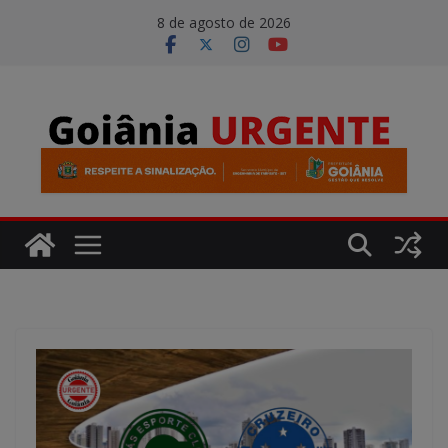
Pular
modal-check
8 de agosto de 2026
para
o
conteúdo