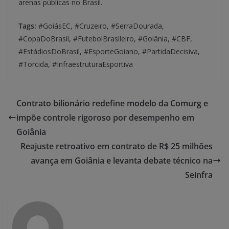
arenas públicas no Brasil.
Tags:
#GoiásEC, #Cruzeiro, #SerraDourada,
#CopaDoBrasil, #FutebolBrasileiro, #Goiânia, #CBF,
#EstádiosDoBrasil, #EsporteGoiano, #PartidaDecisiva,
#Torcida, #InfraestruturaEsportiva
Contrato bilionário redefine modelo da Comurg e
impõe controle rigoroso por desempenho em
Goiânia
Reajuste retroativo em contrato de R$ 25 milhões
avança em Goiânia e levanta debate técnico na
Seinfra