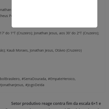
onathan Jesus e Kaiki (Kauã Prates); Lucas Romero (Matheus
theus Pereira e Arroyo (Sinisterra); Kaio Jorge (Bruno
17′ do 1ºT (Cruzeiro); Jonathan Jesus, aos 30′ do 2ºT (Cruzeiro);
iás); Kauã Moraes, Jonathan Jesus, Otávio (Cruzeiro)
bolBrasileiro, #SerraDourada, #EmpateHeroico,
, #JonathanJesus, #JogoDeIda
Setor produtivo reage contra fim da escala 6×1 e