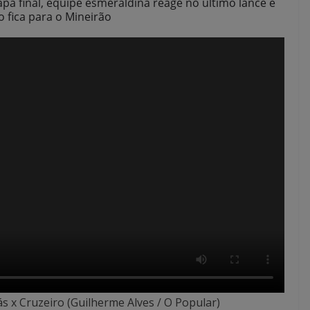
apa final, equipe esmeraldina reage no último lance e
o fica para o Mineirão
ás x Cruzeiro (Guilherme Alves / O Popular)