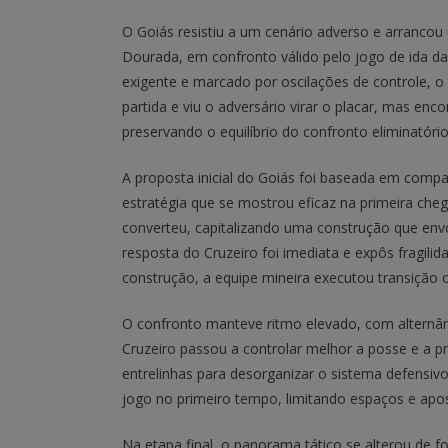
O Goiás resistiu a um cenário adverso e arrancou
Dourada, em confronto válido pelo jogo de ida da
exigente e marcado por oscilações de controle, o
partida e viu o adversário virar o placar, mas en
preservando o equilíbrio do confronto eliminatório
A proposta inicial do Goiás foi baseada em compac
estratégia que se mostrou eficaz na primeira cheg
converteu, capitalizando uma construção que envol
resposta do Cruzeiro foi imediata e expôs fragili
construção, a equipe mineira executou transição 
O confronto manteve ritmo elevado, com alternâ
Cruzeiro passou a controlar melhor a posse e a prog
entrelinhas para desorganizar o sistema defensivo
jogo no primeiro tempo, limitando espaços e apos
Na etapa final, o panorama tático se alterou de 