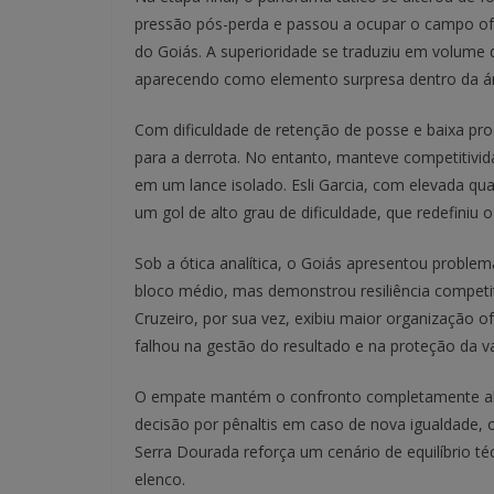
pressão pós-perda e passou a ocupar o campo ofe
do Goiás. A superioridade se traduziu em volume 
aparecendo como elemento surpresa dentro da ár
Com dificuldade de retenção de posse e baixa pr
para a derrota. No entanto, manteve competitivida
em um lance isolado. Esli Garcia, com elevada qua
um gol de alto grau de dificuldade, que redefiniu 
Sob a ótica analítica, o Goiás apresentou problem
bloco médio, mas demonstrou resiliência competi
Cruzeiro, por sua vez, exibiu maior organização o
falhou na gestão do resultado e na proteção da v
O empate mantém o confronto completamente aber
decisão por pênaltis em caso de nova igualdade, o
Serra Dourada reforça um cenário de equilíbrio t
elenco.