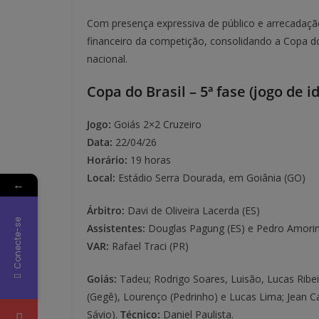
Com presença expressiva de público e arrecadaçã
financeiro da competição, consolidando a Copa do
nacional.
Copa do Brasil – 5ª fase (jogo de i
Jogo:
Goiás 2×2 Cruzeiro
Data:
22/04/26
Horário:
19 horas
Local:
Estádio Serra Dourada, em Goiânia (GO)
←
Árbitro:
Davi de Oliveira Lacerda (ES)
Conecte-se
Assistentes:
Douglas Pagung (ES) e Pedro Amorim 
VAR:
Rafael Traci (PR)
Goiás:
Tadeu; Rodrigo Soares, Luisão, Lucas Ribeir
(Gegê), Lourenço (Pedrinho) e Lucas Lima; Jean 
Sávio).
Técnico:
Daniel Paulista.