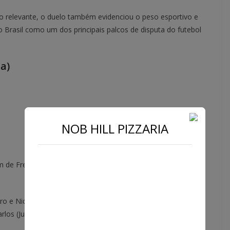
o relevante, o duelo também evidenciou o peso esportivo e
 Brasil como um dos principais palcos de disputa do futebol
da)
NOB HILL PIZZARIA
de Freitas (ES)
o e Nicolas; Filipe Machado (Esli Garcia), Lucas Rodrigues
Carlos (Juninho) e Anselmo Ramon (Bruno