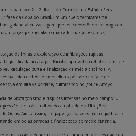
 um empate por 2 a 2 diante do Cruzeiro, no Estádio Serra
 5ª fase da Copa do Brasil. Em um duelo tecnicamente
 time goiano abriu vantagem, perdeu consistência ao longo da
controu forças para igualar o marcador nos acréscimos,
.
tação de linhas e exploração de infiltrações rápidas,
ada qualificada ao ataque. Nicolas aproveitou rebote na área e
veu circulação curta e finalização de média distância. A
dades na saída de bola esmeraldina: após erro na fase de
ofensiva em alta velocidade, culminando no gol de Arroyo.
ncia de protagonismo e disputas intensas no meio-campo. O
ressão territorial, utilizando amplitude e infiltrações
 do Goiás. Ainda assim, a equipe goiana conseguiu equilibrar o
tando em bolas paradas e finalizações de média distância.
forma mais contundente. O Cruzeiro aumentou a intensidade da