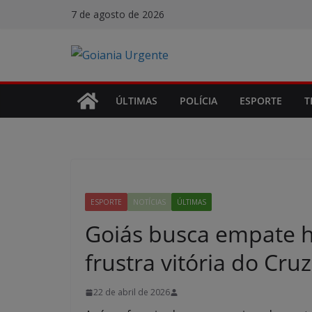
Pular
7 de agosto de 2026
para
o
conteúdo
ÚLTIMAS
POLÍCIA
ESPORTE
T
ESPORTE
NOTÍCIAS
ÚLTIMAS
Goiás busca empate h
frustra vitória do Cru
22 de abril de 2026