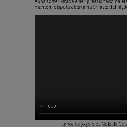
Após sofrer virada e ser pressionado na et
mantém disputa aberta na 5ª fase; definiçã
Lance de jogo e os Gols de Goi