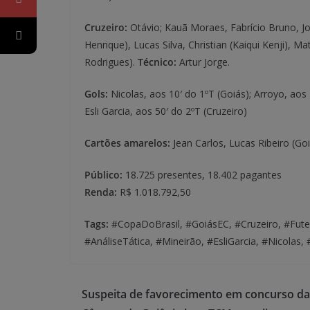
Cruzeiro:
Otávio; Kauã Moraes, Fabrício Bruno, J
Henrique), Lucas Silva, Christian (Kaiqui Kenji), Ma
Rodrigues).
Técnico:
Artur Jorge.
Gols:
Nicolas, aos 10′ do 1ºT (Goiás); Arroyo, aos 
Esli Garcia, aos 50′ do 2ºT (Cruzeiro)
Cartões amarelos:
Jean Carlos, Lucas Ribeiro (Go
Público:
18.725 presentes, 18.402 pagantes
Renda:
R$ 1.018.792,50
Tags:
#CopaDoBrasil, #GoiásEC, #Cruzeiro, #Fute
#AnáliseTática, #Mineirão, #EsliGarcia, #Nicolas
Suspeita de favorecimento em concurso da