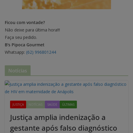
Ficou com vontade?
Não deixe para última hora!!!
Faça seu pedido.
B's Pipoca Gourmet
Whatsapp:
(62) 996801244
Notícias
JUSTIÇA
NOTÍCIAS
SAÚDE
ÚLTIMAS
Justiça amplia indenização a
gestante após falso diagnóstico