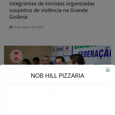
integrantes de torcidas organizadas
suspeitos de violência na Grande
Goiânia
10 de março de 2026
←
NOB HILL PIZZARIA
Conecte-se
Bruno Peixoto assume comando da