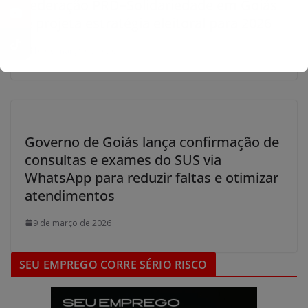
federação PRD–Solidariedade em Goiás
e projeta estratégia eleitoral para 2026
10 de março de 2026
Governo de Goiás lança confirmação de
consultas e exames do SUS via
WhatsApp para reduzir faltas e otimizar
atendimentos
9 de março de 2026
SEU EMPREGO CORRE SÉRIO RISCO