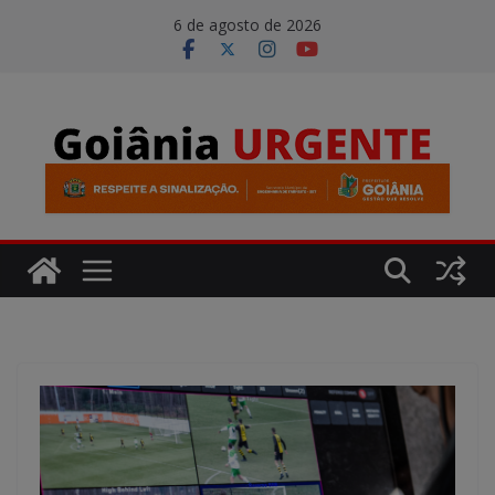
Pular
modal-check
6 de agosto de 2026
para
o
conteúdo