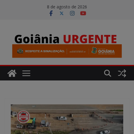
Pular
modal-check
8 de agosto de 2026
para
o
conteúdo