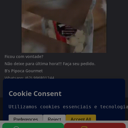
Ficou com vontade?
Não deixe para última hora!!!
Faça seu pedido.
B’s Pipoca Gourmet
Whatsapp:
(62) 996801244
Copyright © 2026
Goiania Urgente
. Todos os direitos
reservados.
Tema:
ColorMag
por ThemeGrill. Powered by
WordPress
.