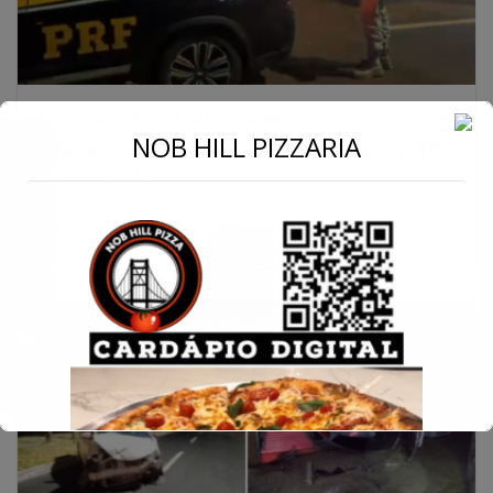
Homem de 41 Anos é Preso por
←
NOB HILL PIZZARIA
Importunação Sexual em Ônibus na BR-
050, Catalão
Conecte-se
24 de junho de 2024