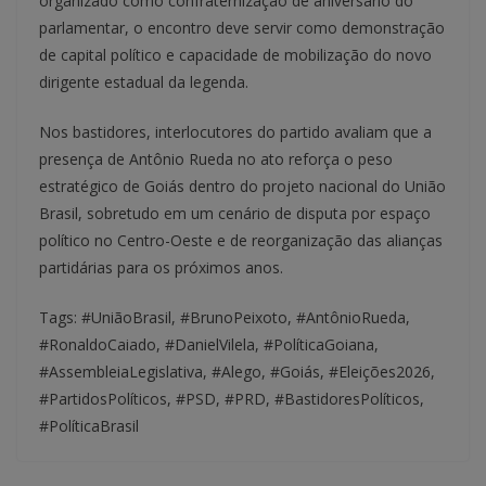
organizado como confraternização de aniversário do
parlamentar, o encontro deve servir como demonstração
de capital político e capacidade de mobilização do novo
dirigente estadual da legenda.
Nos bastidores, interlocutores do partido avaliam que a
presença de Antônio Rueda no ato reforça o peso
estratégico de Goiás dentro do projeto nacional do União
Brasil, sobretudo em um cenário de disputa por espaço
político no Centro-Oeste e de reorganização das alianças
partidárias para os próximos anos.
Tags: #UniãoBrasil, #BrunoPeixoto, #AntônioRueda,
#RonaldoCaiado, #DanielVilela, #PolíticaGoiana,
#AssembleiaLegislativa, #Alego, #Goiás, #Eleições2026,
#PartidosPolíticos, #PSD, #PRD, #BastidoresPolíticos,
#PolíticaBrasil