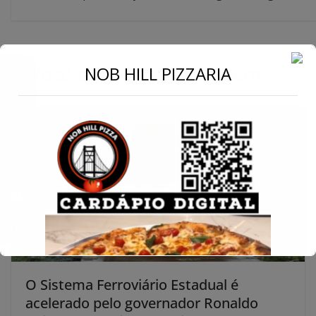
←
Você pode gostar também
NOB HILL PIZZARIA
Conecte-se
O Sistema Ferroviário Estadual é
acelerado pelo governador Ronaldo