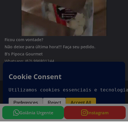
Ficou com vontade?
Não deixe para última hora!!!
Faça seu pedido.
B’s Pipoca Gourmet
Whatsapp:
(62) 996801244
Copyright © 2026
Goiania Urgente
. Todos os direitos
reservados.
Tema:
ColorMag
por ThemeGrill. Powered by
WordPress
.
Goiânia Urgente
Instagram