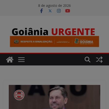
Pular
modal-check
8 de agosto de 2026
para
o
conteúdo