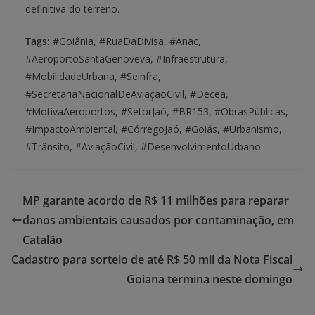
definitiva do terreno.
Tags:
#Goiânia, #RuaDaDivisa, #Anac,
#AeroportoSantaGenoveva, #Infraestrutura,
#MobilidadeUrbana, #Seinfra,
#SecretariaNacionalDeAviaçãoCivil, #Decea,
#MotivaAeroportos, #SetorJaó, #BR153, #ObrasPúblicas,
#ImpactoAmbiental, #CórregoJaó, #Goiás, #Urbanismo,
#Trânsito, #AviaçãoCivil, #DesenvolvimentoUrbano
MP garante acordo de R$ 11 milhões para reparar
danos ambientais causados por contaminação, em
Catalão
Cadastro para sorteio de até R$ 50 mil da Nota Fiscal
Goiana termina neste domingo