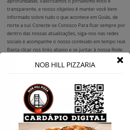
aprofundadas. Valorizamos o jornalismo ético e
transparente, e nosso objetivo é manter você bem
informado sobre tudo o que acontece em Goiás, de
norte a sul. Conecte-se Conosco Para ficar sempre por
dentro das nossas atualizações, siga-nos nas redes
sociais e acompanhe o nosso conteúdo em tempo real.
Basta clicar nos links abaixo e se juntar à nossa Rede:
TikTok: https://tiktok.com/goianiaurgenteoficial
←
NOB HILL PIZZARIA
Instagram:
https://www.instagram.com/goianiaurgenteoficial
Conecte-se
Youtube: https://www.youtube.com/@goianiaurgente
Você pode gostar também