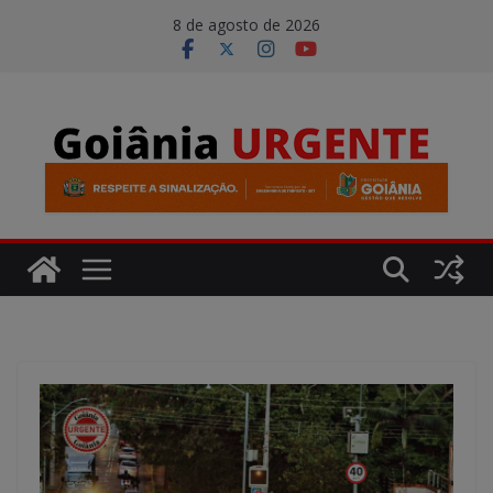
Pular
modal-check
8 de agosto de 2026
para
o
conteúdo