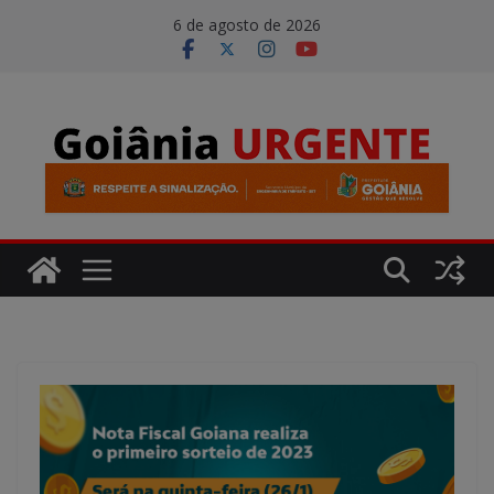
Pular
modal-check
6 de agosto de 2026
para
o
conteúdo