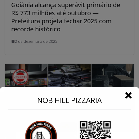
Goiânia alcança superávit primário de
R$ 773 milhões até outubro —
Prefeitura projeta fechar 2025 com
recorde histórico
2 de dezembro de 2025
←
NOB HILL PIZZARIA
Conecte-se