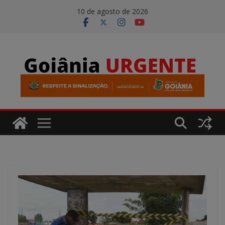
Pular
modal-check
10 de agosto de 2026
para
o
conteúdo