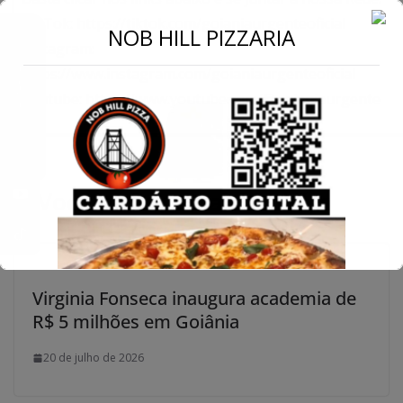
TikTok: https://tiktok.com/goianiaurgenteoficial
←
NOB HILL PIZZARIA
Instagram:
https://www.instagram.com/goianiaurgenteoficial
Conecte-se
Youtube: https://www.youtube.com/@goianiaurgente
Você pode gostar também
Virginia Fonseca inaugura academia de
R$ 5 milhões em Goiânia
20 de julho de 2026