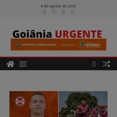
Pular
modal-check
6 de agosto de 2026
para
o
conteúdo