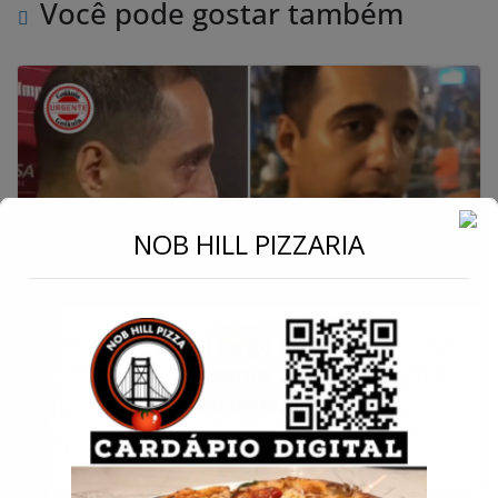
Você pode gostar também
←
NOB HILL PIZZARIA
Conecte-se
Presidente Hugo Jorge Bravo classifica a
goleada de 6 a 0 como uma “palhaçada”
e promete reação da equipe
23 de maio de 2024