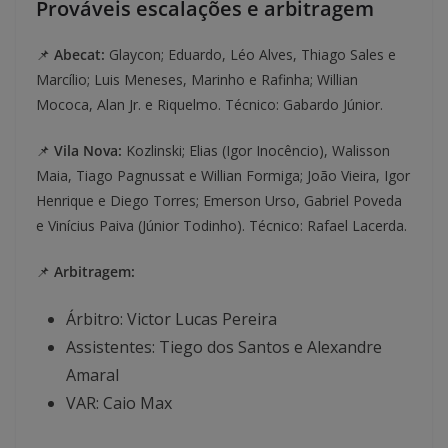
Prováveis escalações e arbitragem
📌
Abecat:
Glaycon; Eduardo, Léo Alves, Thiago Sales e
Marcílio; Luis Meneses, Marinho e Rafinha; Willian
Mococa, Alan Jr. e Riquelmo. Técnico: Gabardo Júnior.
📌
Vila Nova:
Kozlinski; Elias (Igor Inocêncio), Walisson
Maia, Tiago Pagnussat e Willian Formiga; João Vieira, Igor
Henrique e Diego Torres; Emerson Urso, Gabriel Poveda
e Vinícius Paiva (Júnior Todinho). Técnico: Rafael Lacerda.
📌
Arbitragem:
Árbitro: Victor Lucas Pereira
Assistentes: Tiego dos Santos e Alexandre
Amaral
VAR: Caio Max