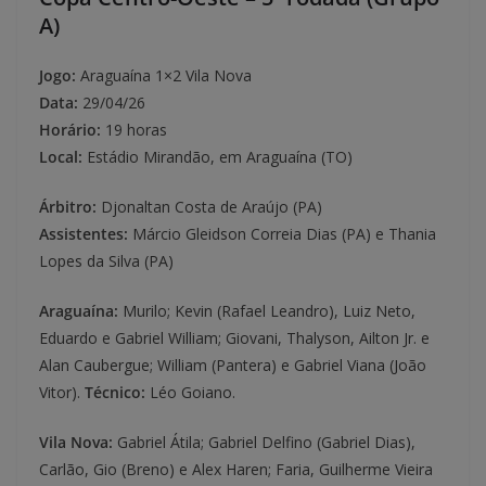
A)
Jogo:
Araguaína 1×2 Vila Nova
Data:
29/04/26
Horário:
19 horas
Local:
Estádio Mirandão, em Araguaína (TO)
Árbitro:
Djonaltan Costa de Araújo (PA)
Assistentes:
Márcio Gleidson Correia Dias (PA) e Thania
Lopes da Silva (PA)
Araguaína:
Murilo; Kevin (Rafael Leandro), Luiz Neto,
Eduardo e Gabriel William; Giovani, Thalyson, Ailton Jr. e
Alan Caubergue; William (Pantera) e Gabriel Viana (João
Vitor).
Técnico:
Léo Goiano.
Vila Nova:
Gabriel Átila; Gabriel Delfino (Gabriel Dias),
Carlão, Gio (Breno) e Alex Haren; Faria, Guilherme Vieira