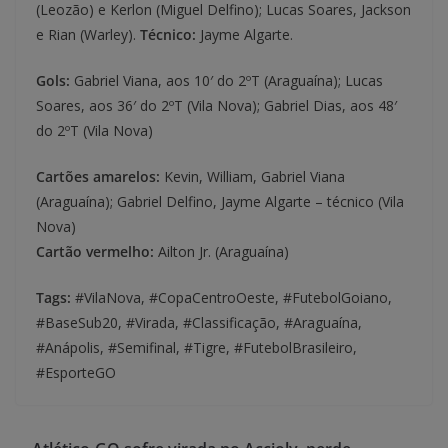
(Leozão) e Kerlon (Miguel Delfino); Lucas Soares, Jackson
e Rian (Warley).
Técnico:
Jayme Algarte.
Gols:
Gabriel Viana, aos 10′ do 2ºT (Araguaína); Lucas
Soares, aos 36′ do 2ºT (Vila Nova); Gabriel Dias, aos 48′
do 2ºT (Vila Nova)
Cartões amarelos:
Kevin, William, Gabriel Viana
(Araguaína); Gabriel Delfino, Jayme Algarte – técnico (Vila
Nova)
Cartão vermelho:
Ailton Jr. (Araguaína)
Tags:
#VilaNova, #CopaCentroOeste, #FutebolGoiano,
#BaseSub20, #Virada, #Classificação, #Araguaína,
#Anápolis, #Semifinal, #Tigre, #FutebolBrasileiro,
#EsporteGO