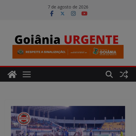
Pular
modal-check
7 de agosto de 2026
para
o
conteúdo