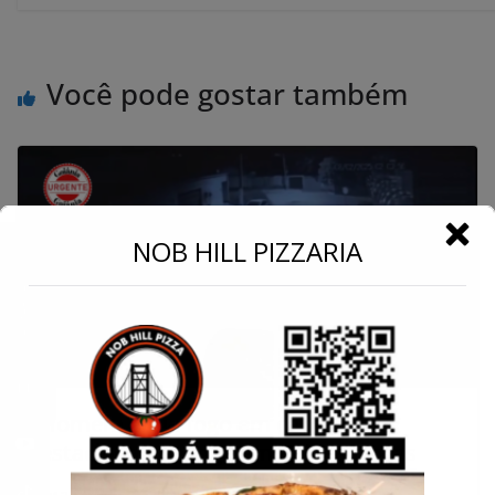
Você pode gostar também
←
NOB HILL PIZZARIA
Conecte-se
Homem ateia fogo em carro
estacionado e foge em Caldas Novas