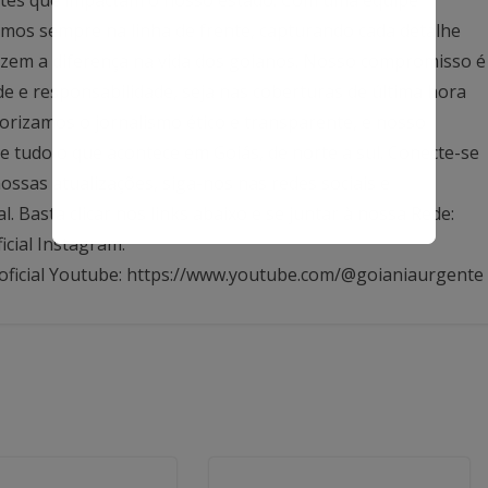
mos sempre na linha de frente, capturando cada detalhe
azem a diferença na vida dos goianos. Nosso compromisso é
ade e responsabilidade, seja nas coberturas de última hora
rizamos o jornalismo ético e transparente, e nosso
 tudo o que acontece em Goiás, de norte a sul. Conecte-se
ssas atualizações, siga-nos nas redes sociais e
Basta clicar nos links abaixo e se juntar à nossa Rede:
icial Instagram:
oficial Youtube: https://www.youtube.com/@goianiaurgente