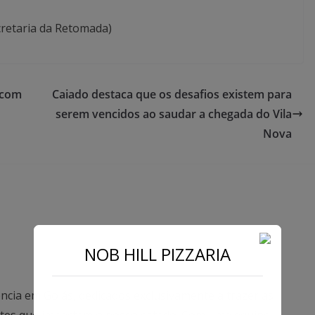
cretaria da Retomada)
 com
Caiado destaca que os desafios existem para
serem vencidos ao saudar a chegada do Vila
Nova
NOB HILL PIZZARIA
ncia em Goiás, dedicados exclusivamente a trazer as
antes que impactam o nosso estado. Com uma equipe