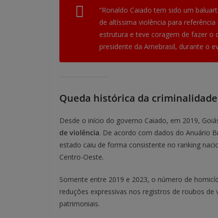
“Ronaldo Caiado tem sido um baluarte
de altíssima violência para referência
estrutura e teve coragem de fazer o q
presidente da Amebrasil, durante o e
Queda histórica da criminalidade
Desde o início do governo Caiado, em 2019, Goiá
de violência
. De acordo com dados do Anuário Bra
estado caiu de forma consistente no ranking nacio
Centro-Oeste.
Somente entre 2019 e 2023, o número de homicídi
reduções expressivas nos registros de roubos de ve
patrimoniais.