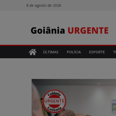
Pular
8 de agosto de 2026
para
o
conteúdo
ÚLTIMAS
POLÍCIA
ESPORTE
T