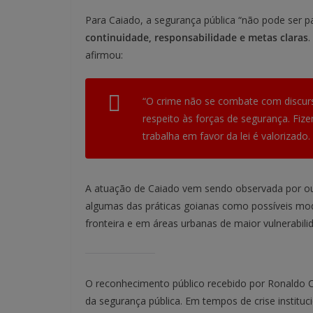
Para Caiado, a segurança pública “não pode ser 
continuidade, responsabilidade e metas claras
afirmou:
“O crime não se combate com discurs
respeito às forças de segurança. Fize
trabalha em favor da lei é valorizado
A atuação de Caiado vem sendo observada por out
algumas das práticas goianas como possíveis mod
fronteira e em áreas urbanas de maior vulnerabili
O reconhecimento público recebido por Ronaldo C
da segurança pública. Em tempos de crise instituc