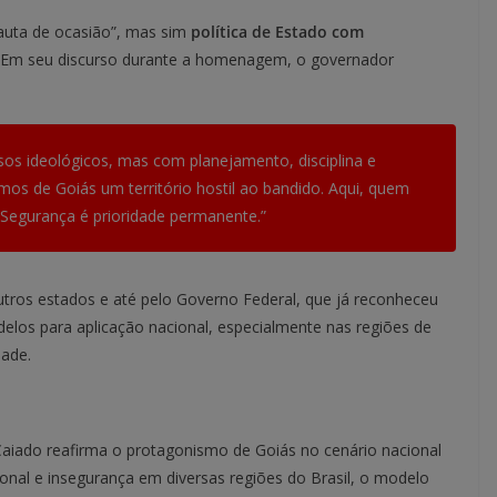
pauta de ocasião”, mas sim
política de Estado com
. Em seu discurso durante a homenagem, o governador
os ideológicos, mas com planejamento, disciplina e
mos de Goiás um território hostil ao bandido. Aqui, quem
. Segurança é prioridade permanente.”
ros estados e até pelo Governo Federal, que já reconheceu
elos para aplicação nacional, especialmente nas regiões de
dade.
aiado reafirma o protagonismo de Goiás no cenário nacional
ional e insegurança em diversas regiões do Brasil, o modelo