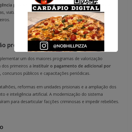
ência policial
,
reestruturação das forças de segurança
,
ias, viaturas e armamentos, além da integração entre as
eiros.
ão profissional
plementar um dos maiores programas de valorização
m dos primeiros a
instituir o pagamento de adicional por
, concursos públicos e capacitações periódicas.
atalhões, reformas em unidades prisionais e a ampliação dos
e inteligência artificial. A modernização do sistema
ibuíram para desarticular facções criminosas e impedir rebeliões.
do