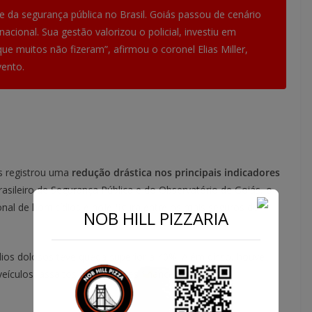
 da segurança pública no Brasil. Goiás passou de cenário
 nacional. Sua gestão valorizou o policial, investiu em
ue muitos não fizeram”, afirmou o coronel Elias Miller,
vento.
s registrou uma
redução drástica nos principais indicadores
sileiro de Segurança Pública e do Observatório de Goiás, o
nal de homicídios e hoje figura entre os mais seguros do
NOB HILL PIZZARIA
os dolosos teve queda superior a 40%. Além disso, houve
ículos, assaltos a instituições financeiras e crimes