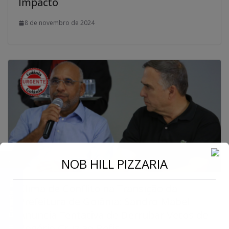
Impacto
8 de novembro de 2024
←
NOB HILL PIZZARIA
Conecte-se
Clima de Conflito na Transição da
Prefeitura de Goiânia: Sandro Mabel
Anuncia Tentativa de Derrubar Vetos de
Rogério Cruz ao Refis