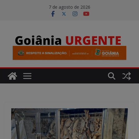
Pular
modal-check
7 de agosto de 2026
para
o
conteúdo