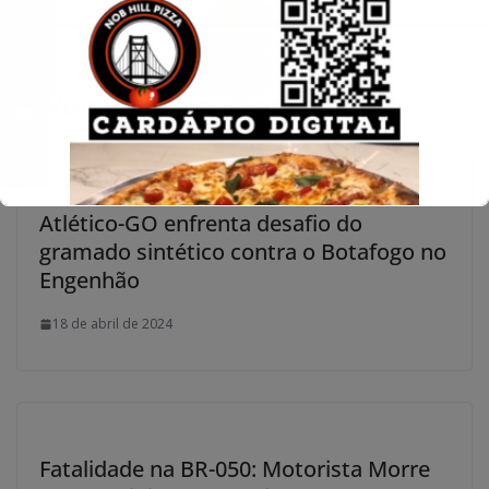
Você pode gostar também
Atlético-GO enfrenta desafio do
gramado sintético contra o Botafogo no
Engenhão
18 de abril de 2024
Fatalidade na BR-050: Motorista Morre