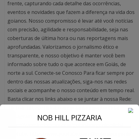
frente, capturando cada detalhe das ocorrências,
eventos e novidades que fazem a diferença na vida dos
goianos. Nosso compromisso é levar até você notícias
com precisão, agilidade e responsabilidade, seja nas
coberturas de última hora ou nas reportagens mais
aprofundadas. Valorizamos o jornalismo ético e
transparente, e nosso objetivo é manter você bem
informado sobre tudo o que acontece em Goiás, de
norte a sul. Conecte-se Conosco Para ficar sempre por
dentro das nossas atualizações, siga-nos nas redes
sociais e acompanhe o nosso conteúdo em tempo real.
Basta clicar nos links abaixo e se juntar à nossa Rede:
TikTok: https://tiktok.com/goianiaurgenteoficial
←
NOB HILL PIZZARIA
Instagram:
https://www.instagram.com/goianiaurgenteoficial
Conecte-se
Youtube: https://www.youtube.com/@goianiaurgente