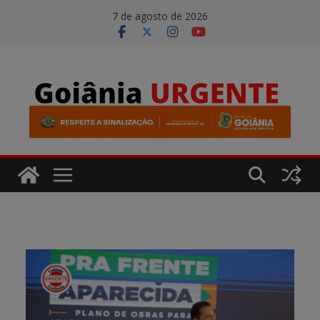
Pular
modal-check
7 de agosto de 2026
para
o
conteúdo