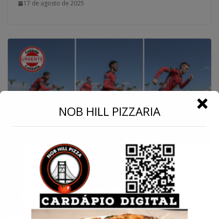
17 de agosto de 2025
←
NOB HILL PIZZARIA
Conecte-se
Atlético-GO e Ferroviária disputam
ponto-chave na Série B no retorno ao
Accioly
17 de agosto de 2025