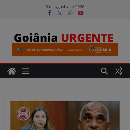
Pular
modal-check
8 de agosto de 2026
para
o
conteúdo