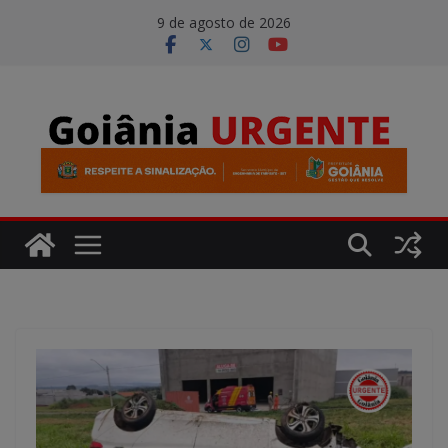
Pular
modal-check
9 de agosto de 2026
para
o
conteúdo