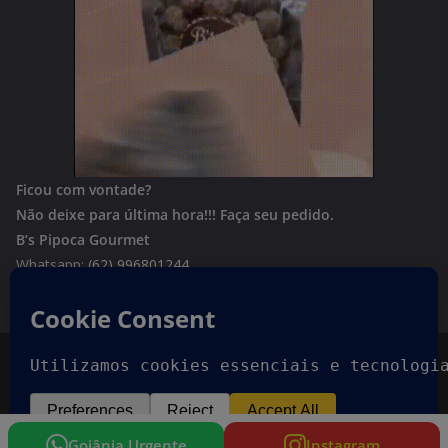
Ficou com vontade?
Não deixe para última hora!!!
Faça seu pedido.
B’s Pipoca Gourmet
Whatsapp:
(62) 996801244
Copyright © 2026
Goiania Urgente
. Todos os direitos
reservados.
Tema:
ColorMag
por ThemeGrill. Powered by
WordPress
.
Goiânia Urgente
Instagram