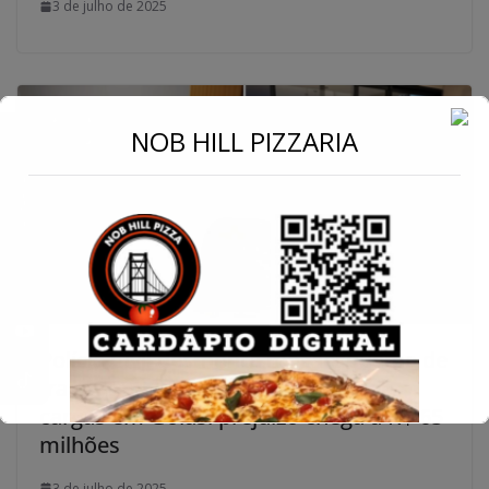
3 de julho de 2025
←
NOB HILL PIZZARIA
Conecte-se
Polícia Civil desmonta megaesquema de
fraudes em seguros com desvio de
cargas em Goiás: prejuízo chega a R$ 65
milhões
3 de julho de 2025