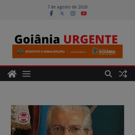
Pular
modal-check
7 de agosto de 2026
para
o
conteúdo