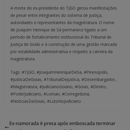
A morte do ex-presidente do TJGO gerou manifestações
de pesar entre integrantes do sistema de Justiça,
autoridades e representantes da magistratura. O nome
de Joaquim Henrique de Sá permanece ligado a um
período de fortalecimento institucional do Tribunal de
Justiça de Goiás e à construção de uma gestão marcada
por estabilidade administrativa e respeito à carreira da
magistratura.
Tags: #TJGO, #JoaquimHenriqueDeSa, #Pirenopolis,
#JusticaDeGoias, #TribunalDeJustica, #Desembargador,
#Magistratura, #JudiciarioGoiano, #Goias, #Direito,
#PoderJudiciario, #Loman, #Corregedoria,
#NoticiasDeGoias, #LutoNoJudiciario
Ex-namorada é presa após emboscada terminar