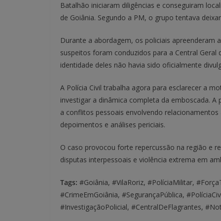
Batalhão iniciaram diligências e conseguiram loca
de Goiânia. Segundo a PM, o grupo tentava deixar
Durante a abordagem, os policiais apreenderam a
suspeitos foram conduzidos para a Central Geral 
identidade deles não havia sido oficialmente divul
A Polícia Civil trabalha agora para esclarecer a m
investigar a dinâmica completa da emboscada. A pri
a conflitos pessoais envolvendo relacionamentos 
depoimentos e análises periciais.
O caso provocou forte repercussão na região e 
disputas interpessoais e violência extrema em a
Tags:
#Goiânia, #VilaRoriz, #PolíciaMilitar, #For
#CrimeEmGoiânia, #SegurançaPública, #PolíciaCivi
#InvestigaçãoPolicial, #CentralDeFlagrantes, #No