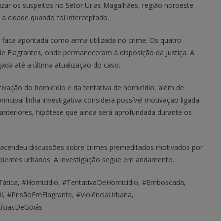
lizar os suspeitos no Setor Urias Magalhães, região noroeste
 a cidade quando foi interceptado.
 faca apontada como arma utilizada no crime. Os quatro
de Flagrantes, onde permaneceram à disposição da Justiça. A
gada até a última atualização do caso.
otivação do homicídio e da tentativa de homicídio, além de
ncipal linha investigativa considera possível motivação ligada
anteriores, hipótese que ainda será aprofundada durante os
reacendeu discussões sobre crimes premeditados motivados por
mbientes urbanos. A investigação segue em andamento.
çaTática, #Homicídio, #TentativaDeHomicídio, #Emboscada,
l, #PrisãoEmFlagrante, #ViolênciaUrbana,
tíciasDeGoiás