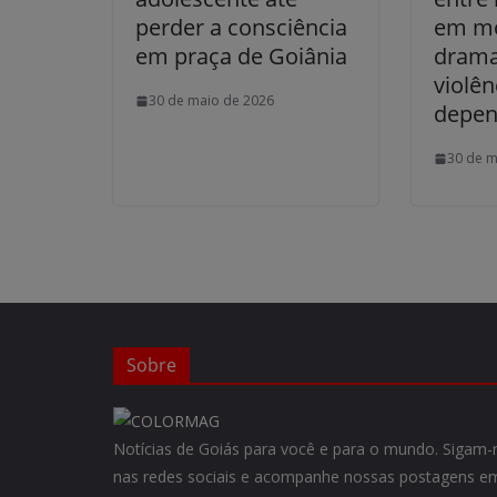
perder a consciência
em mo
em praça de Goiânia
drama
violên
30 de maio de 2026
depen
30 de m
Sobre
Notícias de Goiás para você e para o mundo. Siga
nas redes sociais e acompanhe nossas postagens em