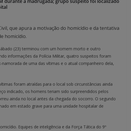
PM durante a madrugada; grupo suspeito foi localizado
ital
Civil, que apura a motivação do homicídio e da tentativa
de homicídio.
sábado (23) terminou com um homem morto e outro
ndo informações da Polícia Militar, quatro suspeitos foram
x-namorada de uma das vítimas e o atual companheiro dela,
ítimas foram atraídas para o local sob circunstâncias ainda
reço indicado, os homens teriam sido surpreendidos pelos
rreu ainda no local antes da chegada do socorro. O segundo
nhado em estado grave para uma unidade hospitalar de
micídio. Equipes de inteligência e da Força Tática do 9º