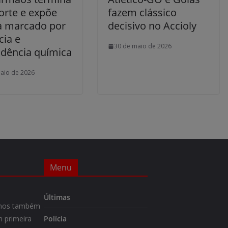
rte e expõe
fazem clássico
 marcado por
decisivo no Accioly
cia e
30 de maio de 2026
dência química
aio de 2026
Menu
Últimas
m-nos também
 primeira
Polícia