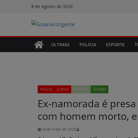
Pular
8 de agosto de 2026
para
o
conteúdo
ÚLTIMAS
POLÍCIA
ESPORTE
T
POLÍCIA
JUSTIÇA
NOTÍCIAS
ÚLTIMAS
Ex-namorada é presa
com homem morto, e
24 de maio de 2026