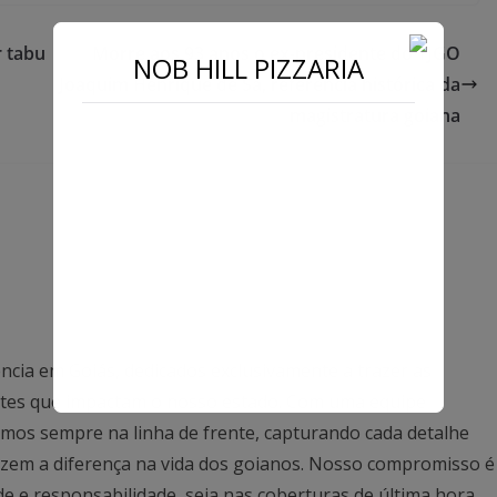
 tabu
Morre aos 93 anos o ex-presidente do TJGO
NOB HILL PIZZARIA
Joaquim Henrique de Sá, referência histórica da
magistratura goiana
ncia em Goiás, dedicados exclusivamente a trazer as
antes que impactam o nosso estado. Com uma equipe
mos sempre na linha de frente, capturando cada detalhe
azem a diferença na vida dos goianos. Nosso compromisso é
ade e responsabilidade, seja nas coberturas de última hora