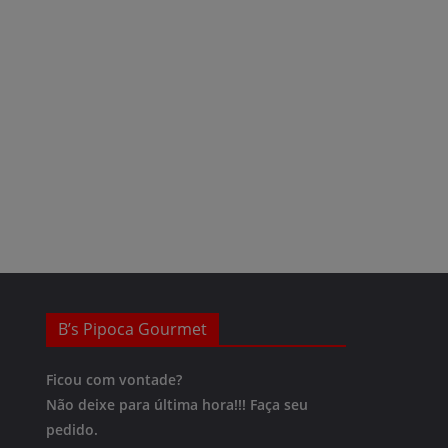
B’s Pipoca Gourmet
Ficou com vontade?
Não deixe para última hora!!!
Faça seu
pedido.