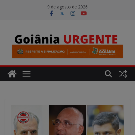
Pular
modal-check
9 de agosto de 2026
para
o
conteúdo