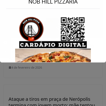
NOB HILL PIZZARIA
Conecte-se
UFG dá início às obras da nova sede do
Centro de Excelência em Inteligência
Artificial
4 de fevereiro de 2026
Ataque a tiros em praça de Nerópolis
termina com jovem morto; mãe tentou