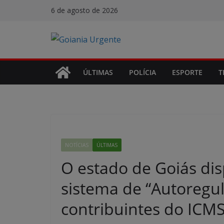
Pular
6 de agosto de 2026
para
o
conteúdo
ÚLTIMAS
POLÍCIA
ESPORTE
T
NOTÍCIAS
ÚLTIMAS
O estado de Goiás di
sistema de “Autoregul
contribuintes do ICMS