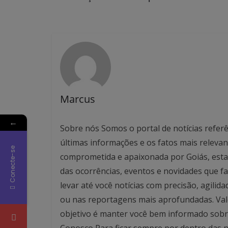
Marcus
←
Sobre nós Somos o portal de notícias referê
últimas informações e os fatos mais relev
Conecte-se
comprometida e apaixonada por Goiás, esta
das ocorrências, eventos e novidades que f
levar até você notícias com precisão, agilid
ou nas reportagens mais aprofundadas. Valo
objetivo é manter você bem informado sobre
Conosco Para ficar sempre por dentro das no