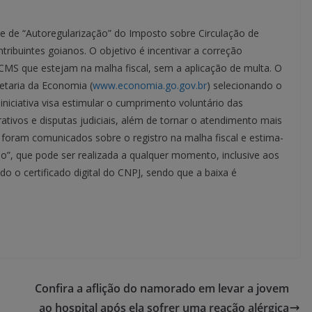
e de “Autoregularização” do Imposto sobre Circulação de
tribuintes goianos. O objetivo é incentivar a correção
ICMS que estejam na malha fiscal, sem a aplicação de multa. O
etaria da Economia (
www.economia.go.gov.br
) selecionando o
iniciativa visa estimular o cumprimento voluntário das
rativos e disputas judiciais, além de tornar o atendimento mais
es foram comunicados sobre o registro na malha fiscal e estima-
ão”, que pode ser realizada a qualquer momento, inclusive aos
ado o certificado digital do CNPJ, sendo que a baixa é
Confira a aflição do namorado em levar a jovem
ao hospital após ela sofrer uma reação alérgica