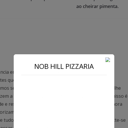
ao cheirar pimenta.
NOB HILL PIZZARIA
ncia em Goiás, dedicados exclusivamente a trazer as
antes que impactam o nosso estado. Com uma equipe
mos sempre na linha de frente, capturando cada detalhe
azem a diferença na vida dos goianos. Nosso compromisso é
ade e responsabilidade, seja nas coberturas de última hora
rizamos o jornalismo ético e transparente, e nosso
 tudo o que acontece em Goiás, de norte a sul. Conecte-se
ssas atualizações, siga-nos nas redes sociais e