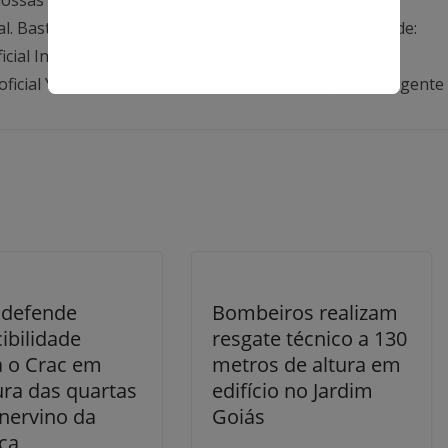
Basta clicar nos links abaixo e se juntar à nossa Rede:
icial Instagram:
oficial Youtube: https://www.youtube.com/@goianiaurgente
 defende
Bombeiros realizam
ibilidade
resgate técnico a 130
a o Crac em
metros de altura em
ura das quartas
edifício no Jardim
nervino da
Goiás
ca