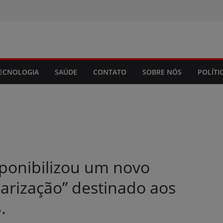
modal-check
ECNOLOGIA
SAÚDE
CONTATO
SOBRE NÓS
POLÍTI
sponibilizou um novo
arização” destinado aos
.