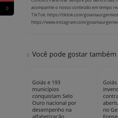
acompanhe o nosso conteúdo em tempo real. 
TikTok: https://tiktok.com/goianiaurgenteof
https://www.instagram.com/goianiaurgente
Você pode gostar também
Goiás e 193
Goiás
municípios
invenc
conquistam Selo
contr
Ouro nacional por
abert
desempenho na
no Ge
alfabetização
Fonse