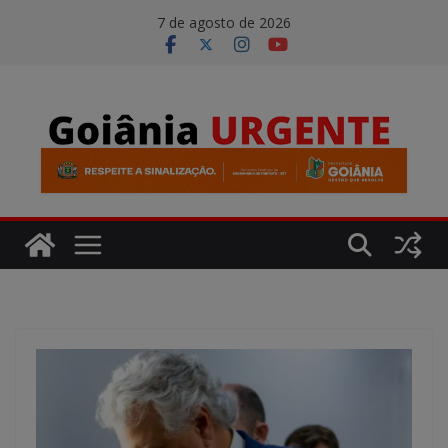
Pular
modal-check
7 de agosto de 2026
para
o
conteúdo