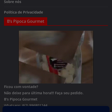
Sobre nós
Política de Privacidade
B’s Pipoca Gourmet
Ficou com vontade?
Não deixe para última hora!!!
Faça seu pedido.
B’s Pipoca Gourmet
Whatsapp:
(62) 996801244