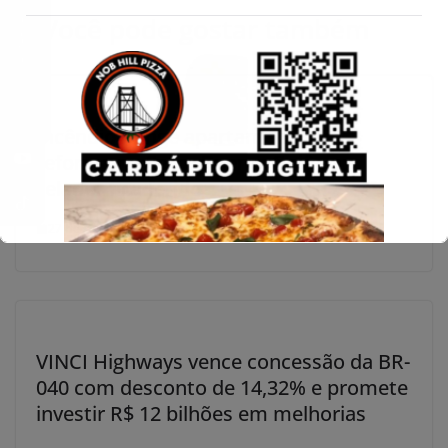
Você pode gostar também
Conecte-se
Incêndio atinge apartamento em
reforma no Setor Bueno, Goiânia;
zelador fica ferido
27 de setembro de 2024
VINCI Highways vence concessão da BR-
040 com desconto de 14,32% e promete
investir R$ 12 bilhões em melhorias