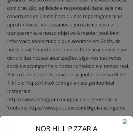
com precisão, agilidade e responsabilidade, seja nas
coberturas de última hora ou nas reportagens mais
aprofundadas. Valorizamos o jornalismo ético e
transparente, e nosso objetivo é manter você bem
informado sobre tudo o que acontece em Goiás, de
norte a sul. Conecte-se Conosco Para ficar sempre por
dentro das nossas atualizações, siga-nos nas redes
sociais e acompanhe o nosso conteúdo em tempo real.
Basta clicar nos links abaixo e se juntar à nossa Rede:
TikTok: https://tiktok.com/goianiaurgenteoficial
Instagram:
https://www.instagram.com/goianiaurgenteoficial
Youtube: https://www.youtube.com/@goianiaurgente
←
NOB HILL PIZZARIA