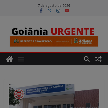
Pular
modal-check
7 de agosto de 2026
para
o
conteúdo