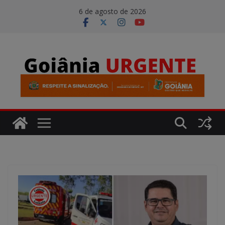
Pular
modal-check
6 de agosto de 2026
para
o
conteúdo