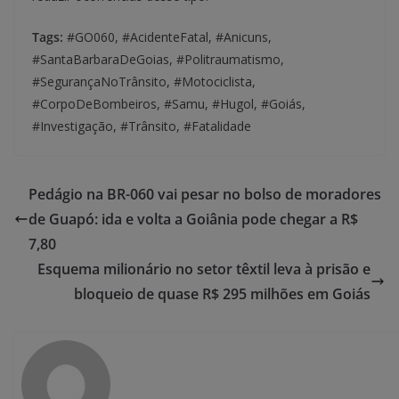
Tags:
#GO060, #AcidenteFatal, #Anicuns,
#SantaBarbaraDeGoias, #Politraumatismo,
#SegurançaNoTrânsito, #Motociclista,
#CorpoDeBombeiros, #Samu, #Hugol, #Goiás,
#Investigação, #Trânsito, #Fatalidade
Pedágio na BR-060 vai pesar no bolso de moradores
de Guapó: ida e volta a Goiânia pode chegar a R$
7,80
Esquema milionário no setor têxtil leva à prisão e
bloqueio de quase R$ 295 milhões em Goiás