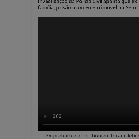
Investigação da Polícia Civil aponta que ex
família; prisão ocorreu em imóvel no Seto
Ex-prefeito e outro homem foram detido