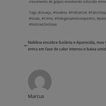
crescimento de golpes envolvendo extorsão emoci
Tags: #Uruaçu, #Goiânia, #PolíciaCivil, #FalsoSeq
#Goiás, #Crime, #DelegaciaAntissequestro, #Justi
#NoticiasDeGoias
Neblina encobre Goiânia e Aparecida, mas 
entra em fase de calor intenso e baixa umi
Marcus