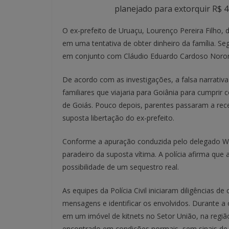
planejado para extorquir R$ 4 m
O ex-prefeito de Uruaçu, Lourenço Pereira Filho, 
em uma tentativa de obter dinheiro da família. Seg
em conjunto com Cláudio Eduardo Cardoso Noron
De acordo com as investigações, a falsa narrati
familiares que viajaria para Goiânia para cumprir
de Goiás. Pouco depois, parentes passaram a re
suposta libertação do ex-prefeito.
Conforme a apuração conduzida pelo delegado Will
paradeiro da suposta vítima. A polícia afirma que 
possibilidade de um sequestro real.
As equipes da Polícia Civil iniciaram diligências 
mensagens e identificar os envolvidos. Durante a 
em um imóvel de kitnets no Setor União, na região
encontrado em condições normais, sem sinais de v