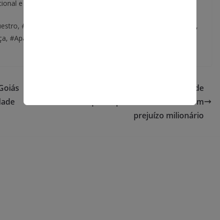
onal e crimes simulados.
uestro, #Extorsão, #Prisao, #SegurançaPublica, #Investigação,
ça, #AparecidaDeGoiânia, #OperaçãoPolicial,
Goiás
Polícia desmonta esquema interestadual de
dade
furto de máquinas pesadas e veículos com
prejuízo milionário