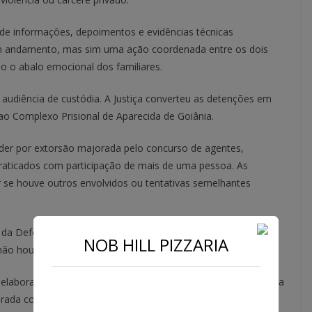
de informações, depoimentos e evidências técnicas
m andamento, mas sim uma ação coordenada entre os dois
do o abalo emocional dos familiares.
 audiência de custódia. A Justiça converteu as detenções em
o Complexo Prisional de Aparecida de Goiânia.
onder por extorsão majorada pelo concurso de agentes,
 praticados com participação de mais de uma pessoa. As
se houve outros envolvidos ou tentativas semelhantes
 da Defensoria Pública do Estado de Goiás, responsável pela
NOB HILL PIZZARIA
 não houve manifestação até a última atualização do caso.
laboração da falsa narrativa e pelo uso de meios digitais para
orada com maior rigor pelas forças de segurança diante do