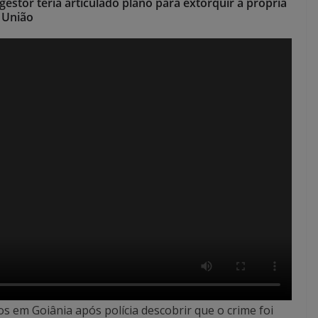
-gestor teria articulado plano para extorquir a própria
r União
s em Goiânia após polícia descobrir que o crime foi