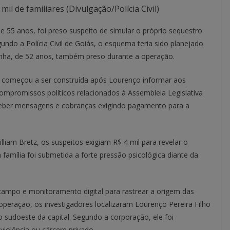
il de familiares (Divulgação/Polícia Civil)
de 55 anos, foi preso suspeito de simular o próprio sequestro
undo a Polícia Civil de Goiás, o esquema teria sido planejado
ha, de 52 anos, também preso durante a operação.
va começou a ser construída após Lourenço informar aos
 compromissos políticos relacionados à Assembleia Legislativa
ceber mensagens e cobranças exigindo pagamento para a
iam Bretz, os suspeitos exigiam R$ 4 mil para revelar o
a família foi submetida a forte pressão psicológica diante da
de campo e monitoramento digital para rastrear a origem das
operação, os investigadores localizaram Lourenço Pereira Filho
 sudoeste da capital. Segundo a corporação, ele foi
iolência ou cárcere privado.