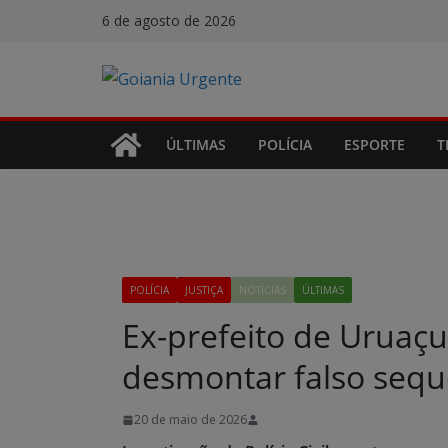
Pular
6 de agosto de 2026
para
o
conteúdo
ÚLTIMAS
POLÍCIA
ESPORTE
T
POLÍCIA
JUSTIÇA
NOTÍCIAS
ÚLTIMAS
Ex-prefeito de Uruaçu
desmontar falso sequ
20 de maio de 2026