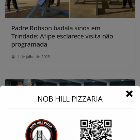
Padre Robson badala sinos em
Trindade: Afipe esclarece visita não
programada
11 de julho de 2025
←
NOB HILL PIZZARIA
Conecte-se