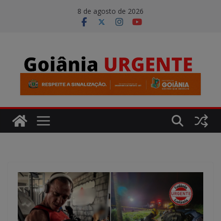
Pular
modal-check
8 de agosto de 2026
para
o
conteúdo