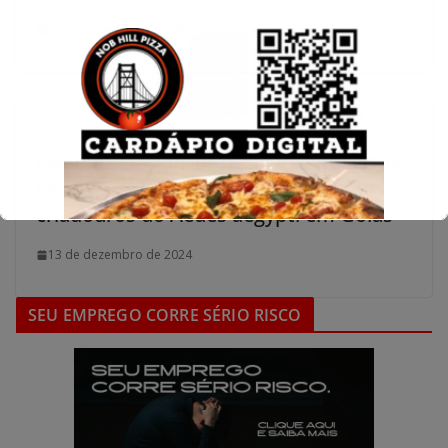
13 de dezembro de 2024
Patrulha Detran intensifica remoção de
veículos abandonados e combate
criadouros do Aedes aegypti em Goiás
13 de dezembro de 2024
SEU EMPREGO CORRE SÉRIO RISCO