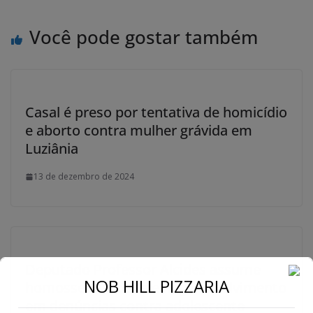
Você pode gostar também
Casal é preso por tentativa de homicídio
e aborto contra mulher grávida em
Luziânia
13 de dezembro de 2024
Deputado Professor Alcides assume
NOB HILL PIZZARIA
homossexualidade e nega envolvimento
em denúncias contra adolescente