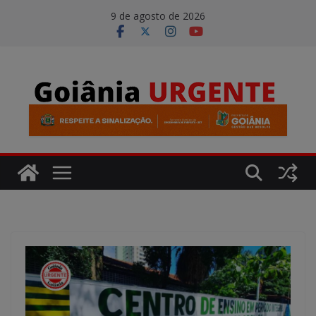
Pular
modal-check
9 de agosto de 2026
para
o
conteúdo