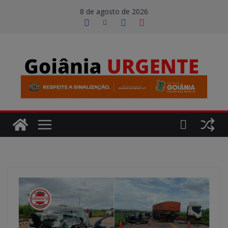
Pular
modal-check
8 de agosto de 2026
para
o
conteúdo